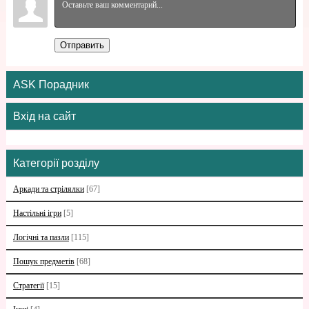
Отправить
ASK Порадник
Вхід на сайт
Категорії розділу
Аркади та стрілялки
[67]
Настільні ігри
[5]
Логічні та пазли
[115]
Пошук предметів
[68]
Стратегії
[15]