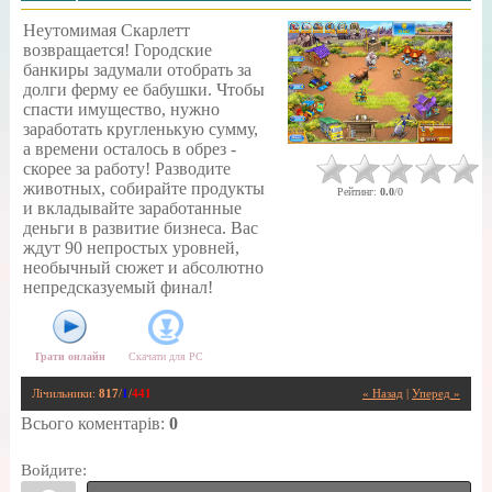
Неутомимая Скарлетт
возвращается! Городские
банкиры задумали отобрать за
долги ферму ее бабушки. Чтобы
спасти имущество, нужно
заработать кругленькую сумму,
а времени осталось в обрез -
скорее за работу! Разводите
животных, собирайте продукты
Рейтинг
:
0.0
/
0
и вкладывайте заработанные
деньги в развитие бизнеса. Вас
ждут 90 непростых уровней,
необычный сюжет и абсолютно
непредсказуемый финал!
Грати онлайн
Скачати для
PC
Лічильники
:
817
/
1
/
441
« Назад
|
Уперед »
Всього коментарів
:
0
Войдите: