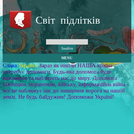
Світ підлітків
MENU
Слава
Україні!
Зараз як ніколи НАША країна
потребує допомоги. Будь-яка допомога буде
важливою та наблизить нас до миру. Допомога
біженцям, пораненим, війську, інформаційна війна -
все це наближує нас до знищення ворога на нашій
землі. Не будь байдужим! Допоможи Україні!