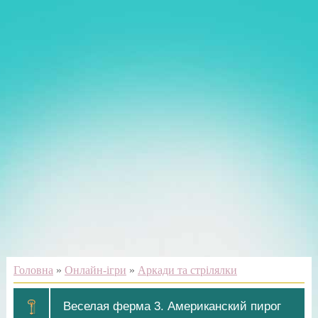
Головна
»
Онлайн-ігри
»
Аркади та стрілялки
Веселая ферма 3. Американский пирог