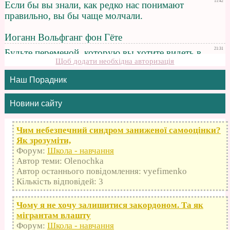
Щоб додати необхідна авторизація
Наш Порадник
Новини сайту
Чим небезпечний синдром заниженої самооцінки?
Як зрозуміти,
Форум:
Школа - навчання
Автор теми: Olenochka
Автор останнього повідомлення: vyefimenko
Кількість відповідей: 3
Чому я не хочу залишитися закордоном. Та як
мігрантам влашту
Форум:
Школа - навчання