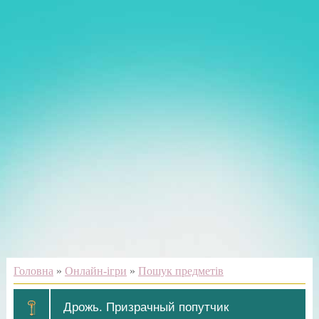
Головна
»
Онлайн-ігри
»
Пошук предметів
Дрожь. Призрачный попутчик