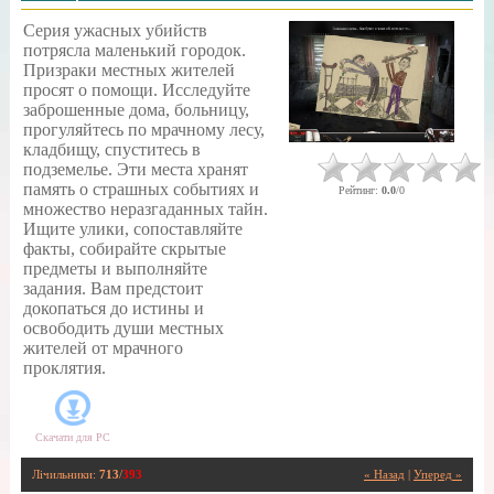
Серия ужасных убийств
потрясла маленький городок.
Призраки местных жителей
просят о помощи. Исследуйте
заброшенные дома, больницу,
прогуляйтесь по мрачному лесу,
кладбищу, спуститесь в
подземелье. Эти места хранят
память о страшных событиях и
Рейтинг
:
0.0
/
0
множество неразгаданных тайн.
Ищите улики, сопоставляйте
факты, собирайте скрытые
предметы и выполняйте
задания. Вам предстоит
докопаться до истины и
освободить души местных
жителей от мрачного
проклятия.
Скачати для
PC
Лічильники
:
713
/
393
« Назад
|
Уперед »