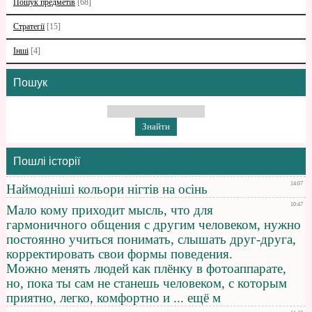
Пошук предметів
[68]
Стратегії
[15]
Інші
[4]
Пошук
Пошлі історії