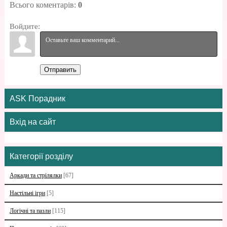
Всього коментарів
:
0
Войдите:
Отправить
ASK Порадник
Вхід на сайт
Категорії розділу
Аркади та стрілялки
[67]
Настільні ігри
[5]
Логічні та пазли
[115]