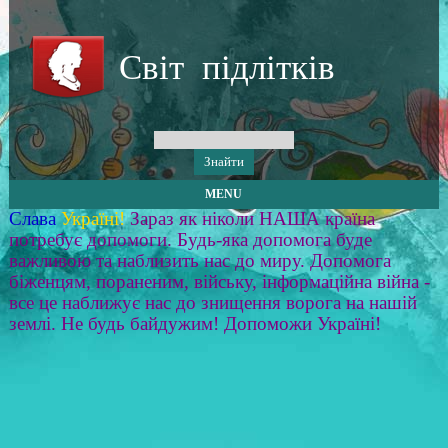
Світ підлітків
MENU
Слава
Україні!
Зараз як ніколи НАША країна
потребує допомоги. Будь-яка допомога буде
важливою та наблизить нас до миру. Допомога
біженцям, пораненим, війську, інформаційна війна -
все це наближує нас до знищення ворога на нашій
землі. Не будь байдужим! Допоможи Україні!