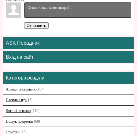
Отправить
ASK Порадник
Вхід на сайт
Категорії розділу
Аркади та стрілялки
[67]
Настільні ігри
[5]
Логічні та пазли
[115]
Пошук предметів
[68]
Стратегії
[15]