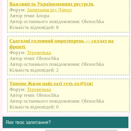
Важливість Україномовних ресурсів.
Форум:
Запитання від Дівчат
Автор теми: knopa
Автор останнього повідомлення: Olenochka
Кількість відповідей: 8
Сьогодні головний миротворець — солдат на
фронті.
Форум:
Теревенька
Автор теми: Olenochka
Автор останнього повідомлення: Olenochka
Кількість відповідей: 2
Типово Жиди пайслаті геть оx@їли!
Форум:
Теревенька
Автор теми: Olenochka
Автор останнього повідомлення: Olenochka
Кількість відповідей: 0
Яке твоє запитання?