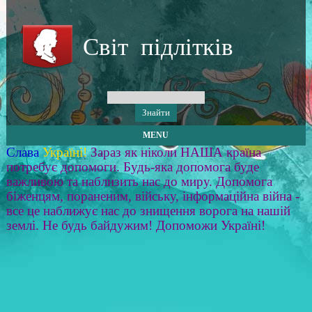
Світ підлітків
MENU
Слава
Україні!
Зараз як ніколи НАША країна
потребує допомоги. Будь-яка допомога буде
важливою та наблизить нас до миру. Допомога
біженцям, пораненим, війську, інформаційна війна -
все це наближує нас до знищення ворога на нашій
землі. Не будь байдужим! Допоможи Україні!