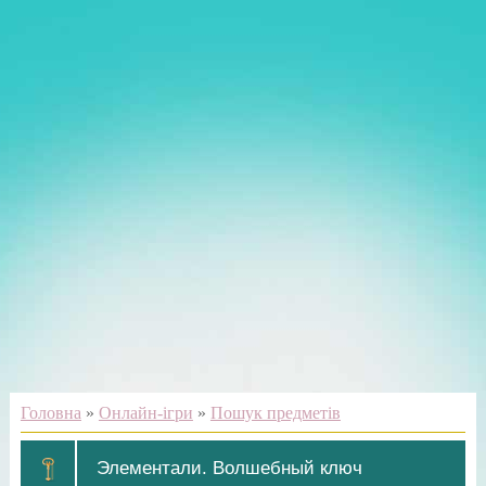
Головна
»
Онлайн-ігри
»
Пошук предметів
Элементали. Волшебный ключ