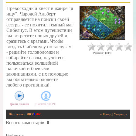
Превосходный квест в жанре "я
ищу". Чародей Альберт
отправляется на поиски своей
сестры - ее похитил темный маг
Сибелиус. В этом путешествии
вы встретите новых друзей и
сразитесь с врагами. Чтобы
воздать Сибелиусу по заслугам
- решайте головоломки и
Рейтинг
:
0.0
/
0
собирайте пазлы, научитесь
пользоваться волшебной
палочкой и боевыми
заклинаниями, с их помощью
вы обязательно одолеете
любого противника!
Грати онлайн
Скачати для
PC
Лічильники
:
803
/
1
/
461
« Назад
|
Уперед »
Всього коментарів
:
0
Войдите: