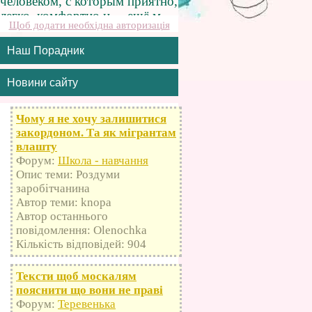
Щоб додати необхідна авторизація
Наш Порадник
Новини сайту
Чому я не хочу залишитися
закордоном. Та як мігрантам
влашту
Форум:
Школа - навчання
Опис теми: Роздуми
заробітчанина
Автор теми: knopa
Автор останнього
повідомлення: Olenochka
Кількість відповідей: 904
Тексти щоб москалям
пояснити що вони не праві
Форум:
Теревенька