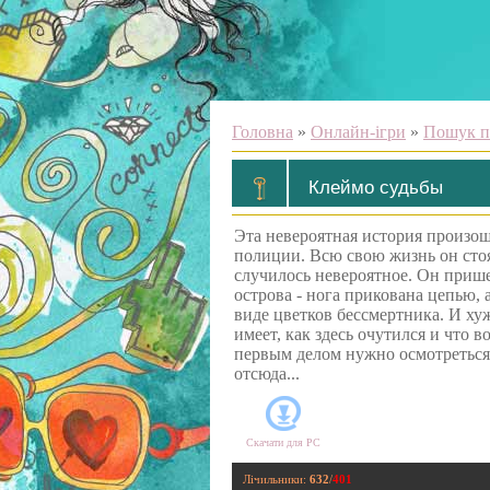
Головна
»
Онлайн-ігри
»
Пошук п
Клеймо судьбы
Эта невероятная история произо
полиции. Всю свою жизнь он стоя
случилось невероятное. Он прише
острова - нога прикована цепью, 
виде цветков бессмертника. И хуж
имеет, как здесь очутился и что 
первым делом нужно осмотреться
отсюда...
Скачати для
PC
Лічильники
:
632
/
401