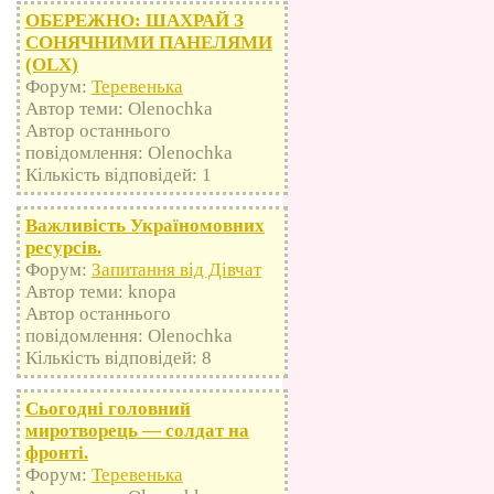
ОБЕРЕЖНО: ШАХРАЙ З
СОНЯЧНИМИ ПАНЕЛЯМИ
(OLX)
Форум:
Теревенька
Автор теми: Olenochka
Автор останнього
повідомлення: Olenochka
Кількість відповідей: 1
Важливість Україномовних
ресурсів.
Форум:
Запитання від Дівчат
Автор теми: knopa
Автор останнього
повідомлення: Olenochka
Кількість відповідей: 8
Сьогодні головний
миротворець — солдат на
фронті.
Форум:
Теревенька