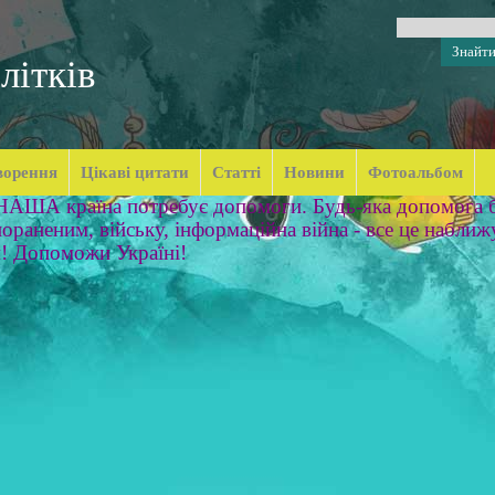
літків
ворення
Цікаві цитати
Статті
Новини
Фотоальбом
 НАША країна потребує допомоги. Будь-яка допомога б
ораненим, війську, інформаційна війна - все це наближ
м! Допоможи Україні!