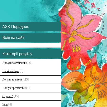
ASK Порадник
Вхід на сайт
Категорії розділу
Аркади та стрілялки
[67]
Настільні ігри
[5]
Логічні та пазли
[115]
Пошук предметів
[68]
Стратегії
[15]
Інші
[4]