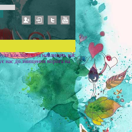
уде важливою та наблизить нас
ує нас до знищення ворога на