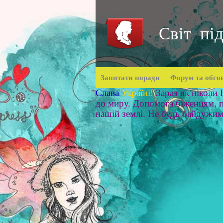
Світ під
Запитати поради
Форум та обго
Слава
Україні!
Зараз як ніколи
до миру. Допомога біженцям, п
нашій землі. Не будь байдужи