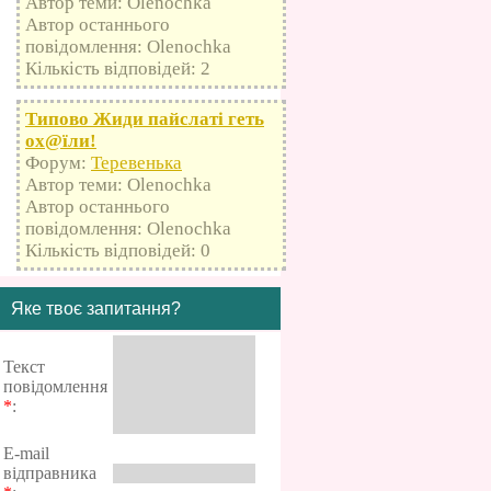
Автор теми: Olenochka
Автор останнього
повідомлення: Olenochka
Кількість відповідей: 2
Типово Жиди пайслаті геть
оx@їли!
Форум:
Теревенька
Автор теми: Olenochka
Автор останнього
повідомлення: Olenochka
Кількість відповідей: 0
Яке твоє запитання?
Текст
повідомлення
*
:
E-mail
відправника