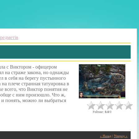
редметів
шла с Виктором - офицером
л на страже закона, но однажды
л в себя на берегу пустынного
а на плече странная татуировка в
е всего, что Виктор понятия не
вообще с ним произошло. Что ж,
 и понять, можно ли выбраться
Рейтинг
:
0.0
/
0
« Назад
|
Уперед »