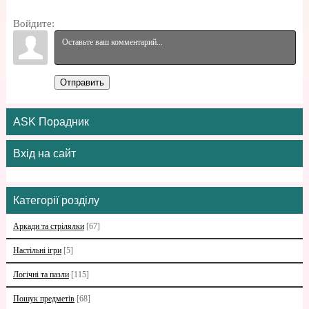
Войдите:
Отправить
ASK Порадник
Вхід на сайт
Категорії розділу
Аркади та стрілялки
[67]
Настільні ігри
[5]
Логічні та пазли
[115]
Пошук предметів
[68]