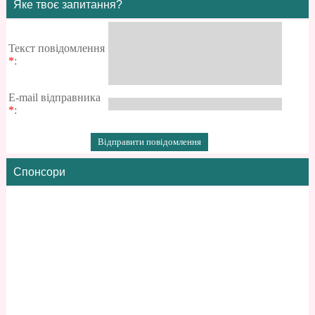
Яке твоє запитання?
Текст повідомлення
*
:
E-mail відправника
*
:
Спонсори