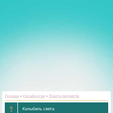
Головна
»
Онлайн-ігри
»
Пошук предметів
Колыбель света