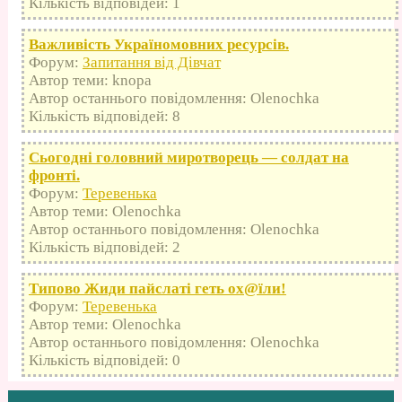
Кількість відповідей: 1
Важливість Україномовних ресурсів.
Форум:
Запитання від Дівчат
Автор теми: knopa
Автор останнього повідомлення: Olenochka
Кількість відповідей: 8
Сьогодні головний миротворець — солдат на
фронті.
Форум:
Теревенька
Автор теми: Olenochka
Автор останнього повідомлення: Olenochka
Кількість відповідей: 2
Типово Жиди пайслаті геть оx@їли!
Форум:
Теревенька
Автор теми: Olenochka
Автор останнього повідомлення: Olenochka
Кількість відповідей: 0