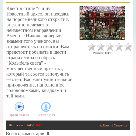
Квест в стиле "я ищу".
Известный археолог, находясь
на пороге великого открытия,
внезапно исчезает в
неизвестном направлении.
Вместе с Николь, дочерью
знаменитого ученого, вы
отправляетесь на поиски. Вам
предстоит побывать в шести
Рейтинг
:
0.0
/
0
странах мира и собрать
"Колыбель света" -
могущественный артефакт,
который так хотел заполучить
ее отец. Вас ждет удивительное
приключение, наполненное
головоломками, загадками и
тайнами.
Грати онлайн
Скачати для
PC
Лічильники
:
645
/
0
/
442
« Назад
|
Уперед »
Всього коментарів
:
0