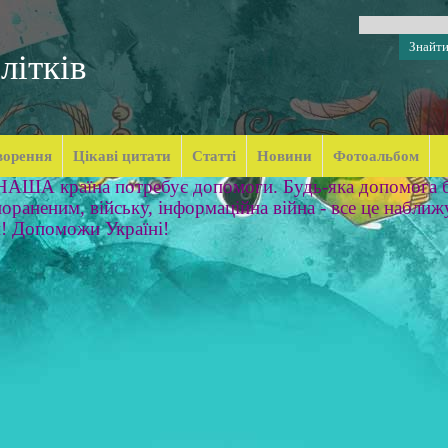
літків
ворення
Цікаві цитати
Статті
Новини
Фотоальбом
 НАША країна потребує допомоги. Будь-яка допомога б
ораненим, війську, інформаційна війна - все це наближ
м! Допоможи Україні!