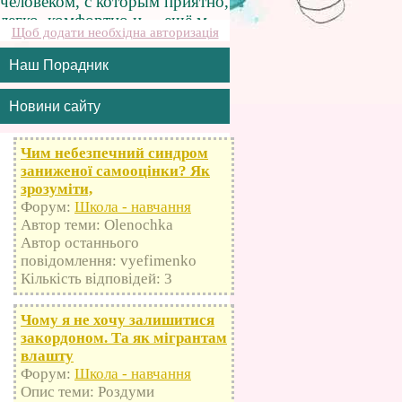
Щоб додати необхідна авторизація
Наш Порадник
Новини сайту
Чим небезпечний синдром
заниженої самооцінки? Як
зрозуміти,
Форум:
Школа - навчання
Автор теми: Olenochka
Автор останнього
повідомлення: vyefimenko
Кількість відповідей: 3
Чому я не хочу залишитися
закордоном. Та як мігрантам
влашту
Форум:
Школа - навчання
Опис теми: Роздуми