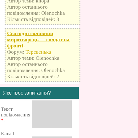
Автор теми: knopa
Автор останнього
повідомлення: Olenochka
Кількість відповідей: 8
Сьогодні головний
миротворець — солдат на
фронті.
Форум:
Теревенька
Автор теми: Olenochka
Автор останнього
повідомлення: Olenochka
Кількість відповідей: 2
Яке твоє запитання?
Текст
повідомлення
*
:
E-mail