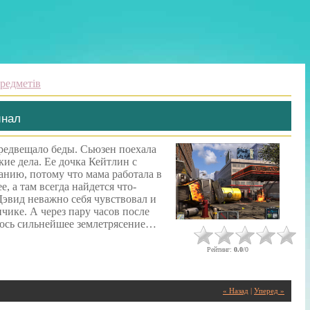
редметів
инал
предвещало беды. Сьюзен поехала
кие дела. Ее дочка Кейтлин с
анию, потому что мама работала в
 а там всегда найдется что-
Дэвид неважно себя чувствовал и
нчике. А через пару часов после
лось сильнейшее землетрясение…
Рейтинг
:
0.0
/
0
« Назад
|
Уперед »