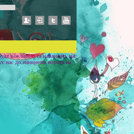
уде важливою та наблизить нас
ує нас до знищення ворога на