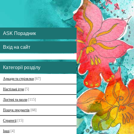
ASK Порадник
Вхід на сайт
Категорії розділу
Аркади та стрілялки
[67]
Настільні ігри
[5]
Логічні та пазли
[115]
Пошук предметів
[68]
Стратегії
[15]
Інші
[4]