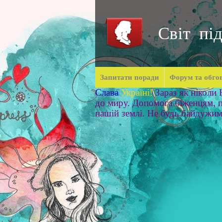
Світ під
Запитати поради
Форум та обго
Слава
Україні!
Зараз як ніколи
до миру. Допомога біженцям, п
нашій землі. Не будь байдужи