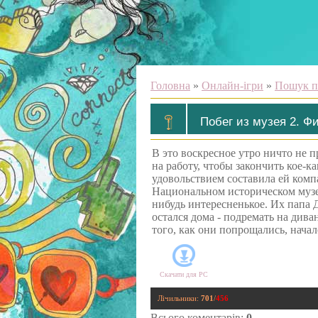
Головна
»
Онлайн-ігри
»
Пошук п
Побег из музея 2. Ф
В это воскресное утро ничто не 
на работу, чтобы закончить кое-ка
удовольствием составила ей комп
Национальном историческом музее,
нибудь интересненькое. Их папа 
остался дома - подремать на дива
того, как они попрощались, нача
Скачати для
PC
Лічильники
:
701
/
456
Всього коментарів
:
0