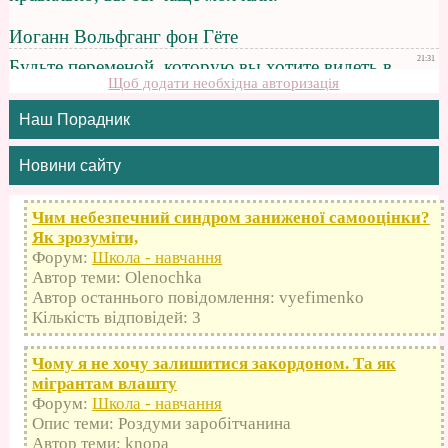
Щоб додати необхідна авторизація
Наш Порадник
Новини сайту
Чим небезпечний синдром заниженої самооцінки?
Як зрозуміти,
Форум:
Школа - навчання
Автор теми: Olenochka
Автор останнього повідомлення: vyefimenko
Кількість відповідей: 3
Чому я не хочу залишитися закордоном. Та як
мігрантам влашту
Форум:
Школа - навчання
Опис теми: Роздуми заробітчанина
Автор теми: knopa