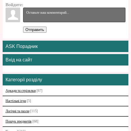
Войдите:
Отправить
ASK Порадник
Вхід на сайт
Категорії розділу
Аркади та стрілялки
[67]
Настільні ігри
[5]
Логічні та пазли
[115]
Пошук предметів
[68]