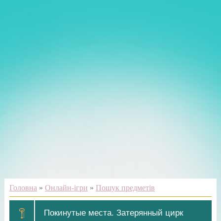
Головна
»
Онлайн-ігри
»
Пошук предметів
Покинутые места. Затерянный цирк