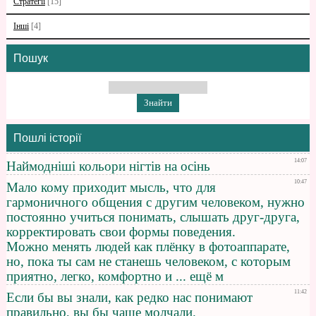
Стратегії
[15]
Інші
[4]
Пошук
Пошлі історії