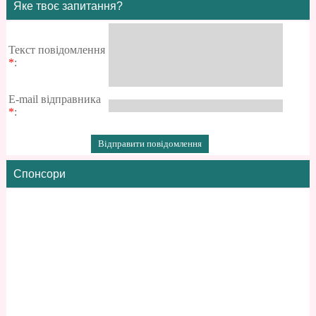
Яке твоє запитання?
Текст повідомлення
*
:
E-mail відправника
*
:
Спонсори