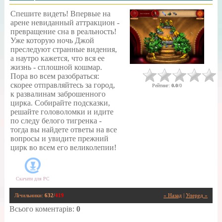
Спешите видеть! Впервые на
арене невиданный аттракцион -
превращение сна в реальность!
Уже которую ночь Джой
преследуют странные видения,
а наутро кажется, что вся ее
жизнь - сплошной кошмар.
Пора во всем разобраться:
скорее отправляйтесь за город,
Рейтинг
:
0.0
/
0
к развалинам заброшенного
цирка. Собирайте подсказки,
решайте головоломки и идите
по следу белого тигренка -
тогда вы найдете ответы на все
вопросы и увидите прежний
цирк во всем его великолепии!
Скачати для
PC
Лічильники
:
632
/
419
« Назад
|
Уперед »
Всього коментарів
:
0