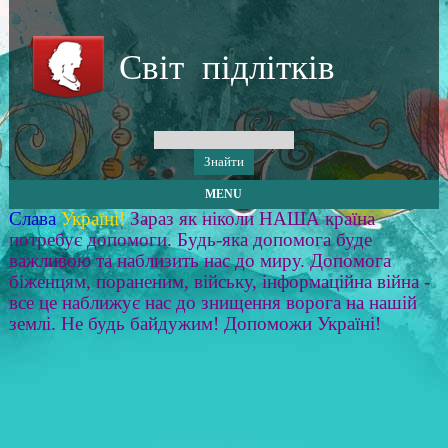
Світ підлітків
MENU
Слава
Україні!
Зараз як ніколи НАША країна
потребує допомоги. Будь-яка допомога буде
важливою та наблизить нас до миру. Допомога
біженцям, пораненим, війську, інформаційна війна -
все це наближує нас до знищення ворога на нашій
землі. Не будь байдужим! Допоможи Україні!