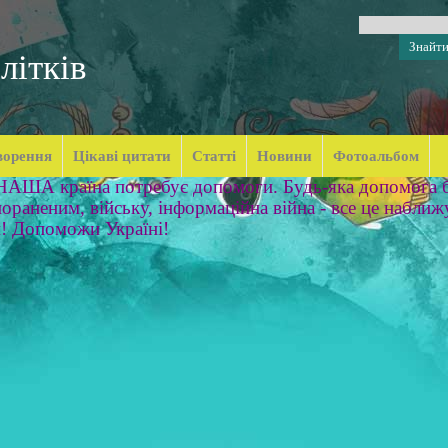
літків
ворення
Цікаві цитати
Статті
Новини
Фотоальбом
 НАША країна потребує допомоги. Будь-яка допомога б
ораненим, війську, інформаційна війна - все це наближ
м! Допоможи Україні!