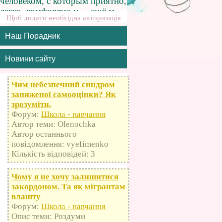
Щоб додати необхідна авторизація
Наш Порадник
Новини сайту
Чим небезпечний синдром
заниженої самооцінки? Як
зрозуміти,
Форум:
Школа - навчання
Автор теми: Olenochka
Автор останнього
повідомлення: vyefimenko
Кількість відповідей: 3
Чому я не хочу залишитися
закордоном. Та як мігрантам
влашту
Форум:
Школа - навчання
Опис теми: Роздуми