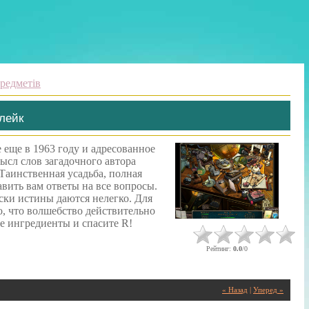
редметів
лейк
еще в 1963 году и адресованное
ысл слов загадочного автора
Таинственная усадьба, полная
авить вам ответы на все вопросы.
ски истины даются нелегко. Для
о, что волшебство действительно
е ингредиенты и спасите R!
Рейтинг
:
0.0
/
0
« Назад
|
Уперед »