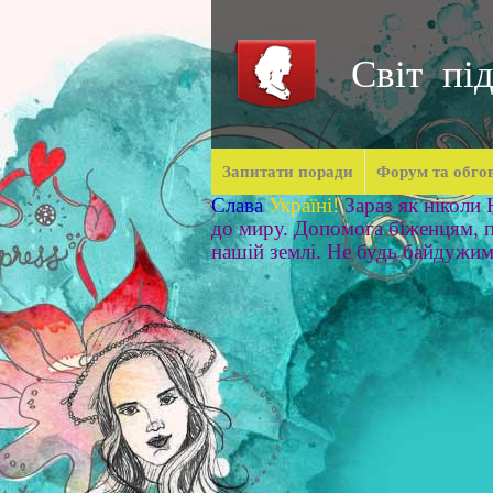
Світ під
Запитати поради
Форум та обго
Слава
Україні!
Зараз як ніколи
до миру. Допомога біженцям, п
нашій землі. Не будь байдужи