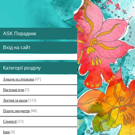
ASK Порадник
Вхід на сайт
Категорії розділу
Аркади та стрілялки
[67]
Настільні ігри
[5]
Логічні та пазли
[115]
Пошук предметів
[68]
Стратегії
[15]
Інші
[4]