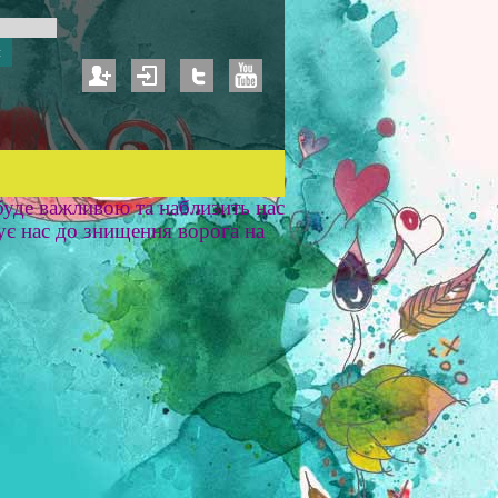
уде важливою та наблизить нас
ує нас до знищення ворога на