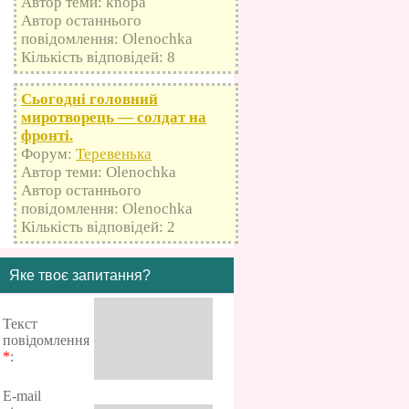
Автор теми: knopa
Автор останнього
повідомлення: Olenochka
Кількість відповідей: 8
Сьогодні головний
миротворець — солдат на
фронті.
Форум:
Теревенька
Автор теми: Olenochka
Автор останнього
повідомлення: Olenochka
Кількість відповідей: 2
Яке твоє запитання?
Текст
повідомлення
*
:
E-mail