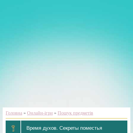
Головна
»
Онлайн-ігри
»
Пошук предметів
Время духов. Секреты поместья