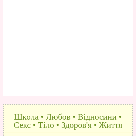
Школа • Любов • Відносини •
Секс • Тіло • Здоров'я • Життя