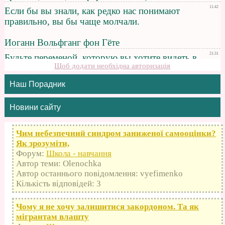
Щоб додати необхідна авторизація
Наш Порадник
Новини сайту
Чим небезпечний синдром заниженої самооцінки?
Як зрозуміти,
Форум:
Школа - навчання
Автор теми: Olenochka
Автор останнього повідомлення: vyefimenko
Кількість відповідей: 3
Чому я не хочу залишитися закордоном. Та як
мігрантам влашту