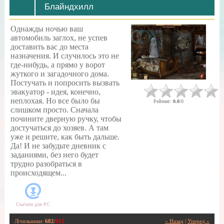
Блайндхилл
Однажды ночью ваш
автомобиль заглох, не успев
доставить вас до места
назначения. И случилось это не
где-нибудь, а прямо у ворот
жуткого и загадочного дома.
Постучать и попросить вызвать
эвакуатор - идея, конечно,
неплохая. Но все было бы
Рейтинг
:
0.0
/
0
слишком просто. Сначала
почините дверную ручку, чтобы
достучаться до хозяев. А там
уже и решите, как быть дальше.
Да! И не забудьте дневник с
заданиями, без него будет
трудно разобраться в
происходящем...
Скачати для
PC
Лічильники
:
682
/
412
« Назад
|
Уперед »