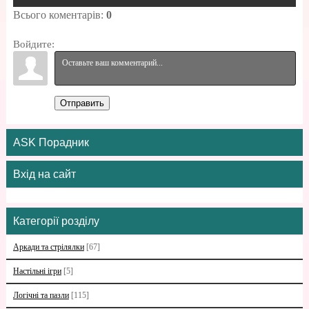
Всього коментарів
:
0
Войдите:
Отправить
ASK Порадник
Вхід на сайт
Категорії розділу
Аркади та стрілялки
[67]
Настільні ігри
[5]
Логічні та пазли
[115]