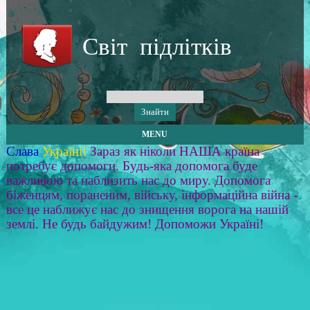
Світ підлітків
MENU
Слава
Україні!
Зараз як ніколи НАША країна
потребує допомоги. Будь-яка допомога буде
важливою та наблизить нас до миру. Допомога
біженцям, пораненим, війську, інформаційна війна -
все це наближує нас до знищення ворога на нашій
землі. Не будь байдужим! Допоможи Україні!