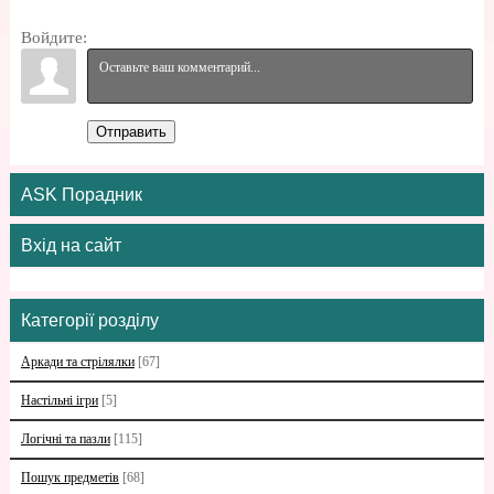
Войдите:
Отправить
ASK Порадник
Вхід на сайт
Категорії розділу
Аркади та стрілялки
[67]
Настільні ігри
[5]
Логічні та пазли
[115]
Пошук предметів
[68]