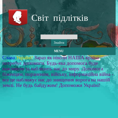
Світ підлітків
MENU
Слава
Україні!
Зараз як ніколи НАША країна
потребує допомоги. Будь-яка допомога буде
важливою та наблизить нас до миру. Допомога
біженцям, пораненим, війську, інформаційна війна -
все це наближує нас до знищення ворога на нашій
землі. Не будь байдужим! Допоможи Україні!