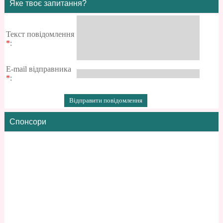
Яке твоє запитання?
Текст повідомлення
*
:
E-mail відправника
*
:
Спонсори