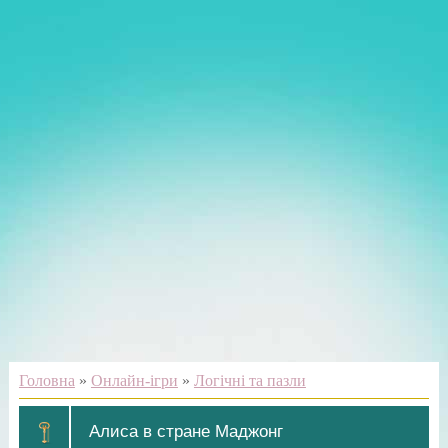
Головна
»
Онлайн-ігри
»
Логічні та пазли
Алиса в стране Маджонг