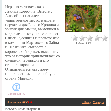
Игра по мотивам сказки
Льюиса Кэрролла. Вместе с
Алисой вы попадете в
удивительное место, найдете
перчатки для Белого Кролика и
зонтик для Мыши, вымокшей в
море слез, выслушаете совет от
Синей Гусеницы и попьете чаю
в компании Мартовского Зайца
Рейтинг
:
0.0
/
0
и Шляпника, сыграете в
королевский крикет, выясните,
что за история приключилась со
смешной черепахой и кто
стащил пирожки.
Отправляйтесь навстречу
приключениям в волшебную
страну Маджонг!
Скачати для
PC
Лічильники
:
645
/
496
« Назад
|
Уперед »
Всього коментарів
:
0