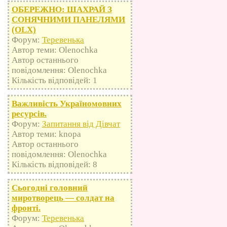
ОБЕРЕЖНО: ШАХРАЙ З
СОНЯЧНИМИ ПАНЕЛЯМИ
(OLX)
Форум:
Теревенька
Автор теми: Olenochka
Автор останнього
повідомлення: Olenochka
Кількість відповідей: 1
Важливість Україномовних
ресурсів.
Форум:
Запитання від Дівчат
Автор теми: knopa
Автор останнього
повідомлення: Olenochka
Кількість відповідей: 8
Сьогодні головний
миротворець — солдат на
фронті.
Форум:
Теревенька