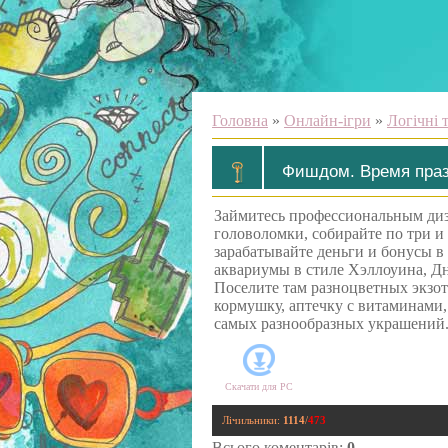
Головна
»
Онлайн-ігри
»
Логічні 
Фишдом. Время пра
Займитесь профессиональным диз
головоломки, собирайте по три и
зарабатывайте деньги и бонусы в
аквариумы в стиле Хэллоуина, Дн
Поселите там разноцветных экзот
кормушку, аптечку с витаминами,
самых разнообразных украшений.
Скачати для
PC
Лічильники
:
1114
/
473
Всього коментарів
:
0