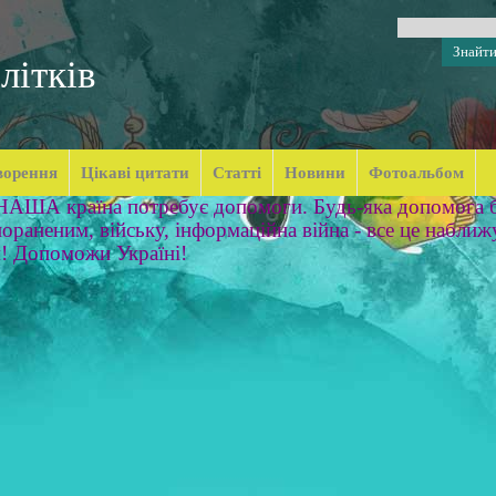
літків
ворення
Цікаві цитати
Статті
Новини
Фотоальбом
 НАША країна потребує допомоги. Будь-яка допомога б
ораненим, війську, інформаційна війна - все це наближ
м! Допоможи Україні!