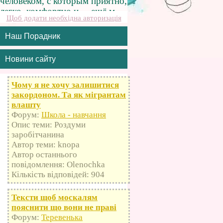
Щоб додати необхідна авторизація
Наш Порадник
Новини сайту
Чому я не хочу залишитися
закордоном. Та як мігрантам
влашту
Форум:
Школа - навчання
Опис теми: Роздуми
заробітчанина
Автор теми: knopa
Автор останнього
повідомлення: Olenochka
Кількість відповідей: 904
Тексти щоб москалям
пояснити що вони не праві
Форум:
Теревенька