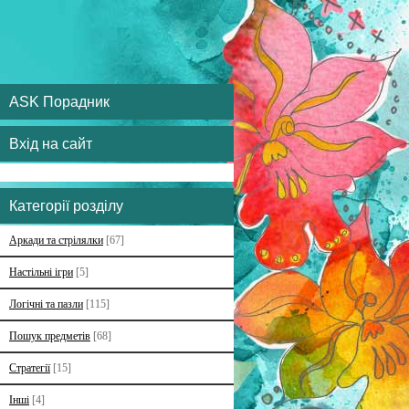
ASK Порадник
Вхід на сайт
Категорії розділу
Аркади та стрілялки
[67]
Настільні ігри
[5]
Логічні та пазли
[115]
Пошук предметів
[68]
Стратегії
[15]
Інші
[4]