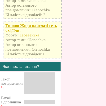
Автор теми: Olenochka
Автор останнього
повідомлення: Olenochka
Кількість відповідей: 2
Типово Жиди пайслаті геть
оx@їли!
Форум:
Теревенька
Автор теми: Olenochka
Автор останнього
повідомлення: Olenochka
Кількість відповідей: 0
Яке твоє запитання?
Текст
повідомлення
*
:
E-mail
відправника