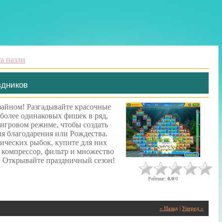
та пазли
здников
айном! Разгадывайте красочные
 более одинаковых фишек в ряд,
 игровом режиме, чтобы создать
я благодарения или Рождества.
ических рыбок, купите для них
 компрессор, фильтр и множество
 Открывайте праздничный сезон!
Рейтинг
:
0.0
/
0
« Назад
|
Уперед »