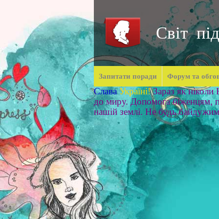
Світ під
Запитати поради
Форум та обго
Слава
Україні!
Зараз як ніколи
до миру. Допомога біженцям, п
нашій землі. Не будь байдужи