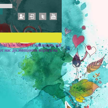
уде важливою та наблизить нас
ує нас до знищення ворога на