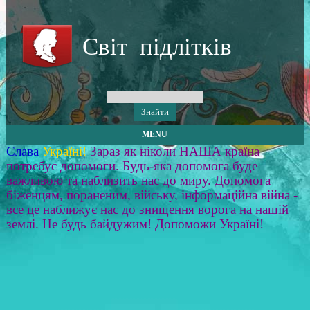
Світ підлітків
MENU
Слава
Україні!
Зараз як ніколи НАША країна
потребує допомоги. Будь-яка допомога буде
важливою та наблизить нас до миру. Допомога
біженцям, пораненим, війську, інформаційна війна -
все це наближує нас до знищення ворога на нашій
землі. Не будь байдужим! Допоможи Україні!