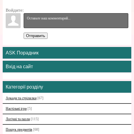
Войдите:
Отправить
ASK Порадник
Вхід на сайт
Категорії розділу
Аркади та стрілялки
[67]
Настільні ігри
[5]
Логічні та пазли
[115]
Пошук предметів
[68]