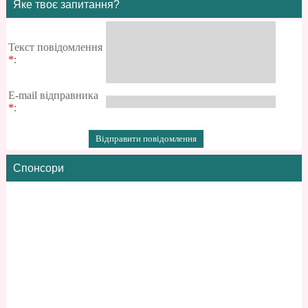
Яке твоє запитання?
Текст повідомлення
*
:
E-mail відправника
*
:
Спонсори