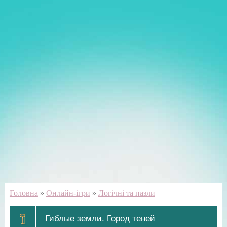
Головна
»
Онлайн-ігри
»
Логічні та пазли
Гиблые земли. Город теней