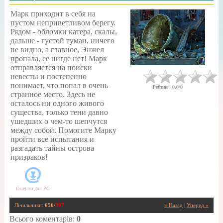
Марк приходит в себя на
пустом неприветливом берегу.
Рядом - обломки катера, скалы,
дальше - густой туман, ничего
не видно, а главное, Энжел
пропала, ее нигде нет! Марк
отправляется на поиски
невесты и постепенно
понимает, что попал в очень
Рейтинг
:
0.0
/
0
странное место. Здесь не
осталось ни одного живого
существа, только тени давно
ушедших о чем-то шепчутся
между собой. Помогите Марку
пройти все испытания и
разгадать тайны острова
призраков!
Скачати для
PC
Лічильники
:
656
/
397
« Назад
|
Уперед »
Всього коментарів
:
0