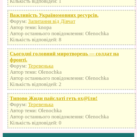
Кількість відповідей: 1
Важливість Україномовних ресурсів.
Форум:
Запитання від Дівчат
Автор теми: knopa
Автор останнього повідомлення: Olenochka
Кількість відповідей: 8
Сьогодні головний миротворець — солдат на
фронті.
Форум:
Теревенька
Автор теми: Olenochka
Автор останнього повідомлення: Olenochka
Кількість відповідей: 2
Типово Жиди пайслаті геть оx@їли!
Форум:
Теревенька
Автор теми: Olenochka
Автор останнього повідомлення: Olenochka
Кількість відповідей: 0