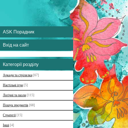
ASK Порадник
Вхід на сайт
Категорії розділу
Аркади та стрілялки
[67]
Настільні ігри
[5]
Логічні та пазли
[115]
Пошук предметів
[68]
Стратегії
[15]
Інші
[4]