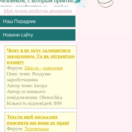
Щоб додати необхідна авторизація
Наш Порадник
Новини сайту
Чому я не хочу залишитися
закордоном. Та як мігрантам
влашту
Форум:
Школа - навчання
Опис теми: Роздуми
заробітчанина
Автор теми: knopa
Автор останнього
повідомлення: Olenochka
Кількість відповідей: 899
Тексти щоб москалям
пояснити що вони не праві
Форум:
Теревенька