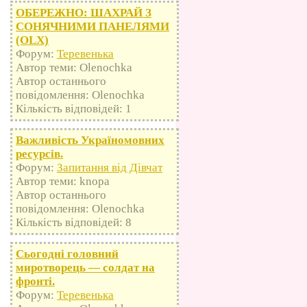
ОБЕРЕЖНО: ШАХРАЙ З
СОНЯЧНИМИ ПАНЕЛЯМИ
(OLX)
Форум:
Теревенька
Автор теми: Olenochka
Автор останнього
повідомлення: Olenochka
Кількість відповідей: 1
Важливість Україномовних
ресурсів.
Форум:
Запитання від Дівчат
Автор теми: knopa
Автор останнього
повідомлення: Olenochka
Кількість відповідей: 8
Сьогодні головний
миротворець — солдат на
фронті.
Форум:
Теревенька