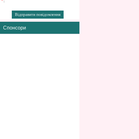
*
:
Спонсори