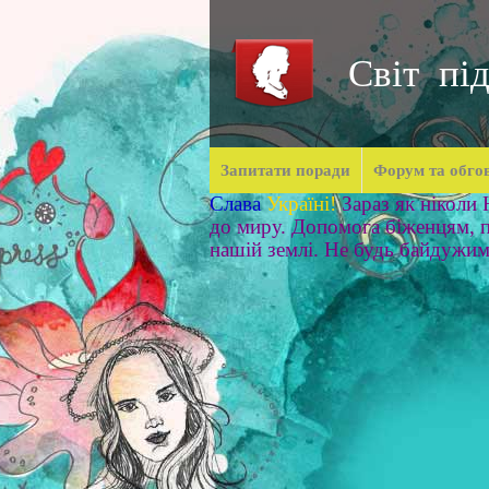
Світ під
Запитати поради
Форум та обго
Слава
Україні!
Зараз як ніколи
до миру. Допомога біженцям, п
нашій землі. Не будь байдужи