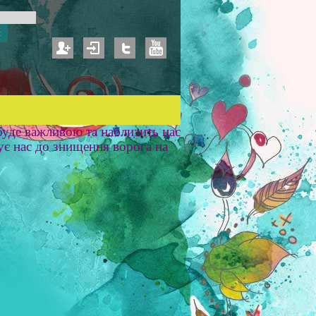
уде важливою та наблизить нас
ує нас до знищення ворога на