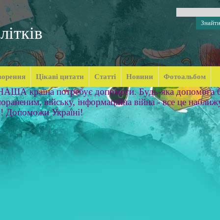
літків
ворення
Цікаві цитати
Статті
Новини
Фотоальбом
 НАША країна потребує допомоги. Будь-яка допомога б
ораненим, війську, інформаційна війна - все це наближ
м! Допоможи Україні!