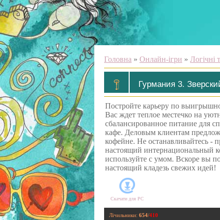
Головна
»
Онлайн-ігри
»
Логічні 
Гурмания 3. Зверски
Постройте карьеру по выигрышно
Вас ждет теплое местечко на уют
сбалансированное питание для с
кафе. Деловым клиентам предлож
кофейне. Не останавливайтесь - п
настоящий интернациональный к
используйте с умом. Вскоре вы по
настоящий кладезь свежих идей!
Скачати для
PC
Лічильники
:
654
/
410