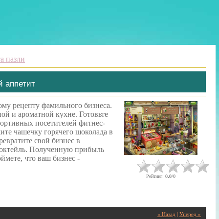
та пазли
й аппетит
му рецепту фамильного бизнеса.
ной и ароматной кухне. Готовьте
портивных посетителей фитнес-
ите чашечку горячего шоколада в
ревратите свой бизнес в
октейль. Полученную прибыль
ймете, что ваш бизнес -
Рейтинг
:
0.0
/
0
« Назад
|
Уперед »