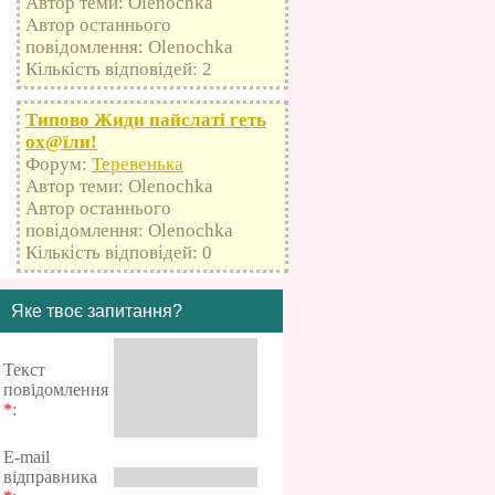
Автор теми: Olenochka
Автор останнього
повідомлення: Olenochka
Кількість відповідей: 2
Типово Жиди пайслаті геть
оx@їли!
Форум:
Теревенька
Автор теми: Olenochka
Автор останнього
повідомлення: Olenochka
Кількість відповідей: 0
Яке твоє запитання?
Текст
повідомлення
*
:
E-mail
відправника