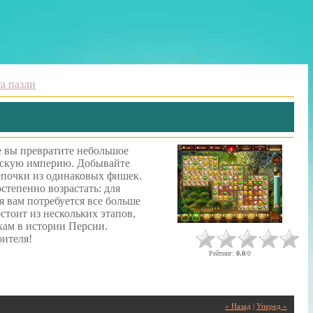
та пазли
е вы превратите небольшое
дскую империю. Добывайте
епочки из одинаковых фишек.
степенно возрастать: для
я вам потребуется все больше
стоит из нескольких этапов,
ам в истории Персии.
оителя!
Рейтинг
:
0.0
/
0
« Назад
|
Уперед »