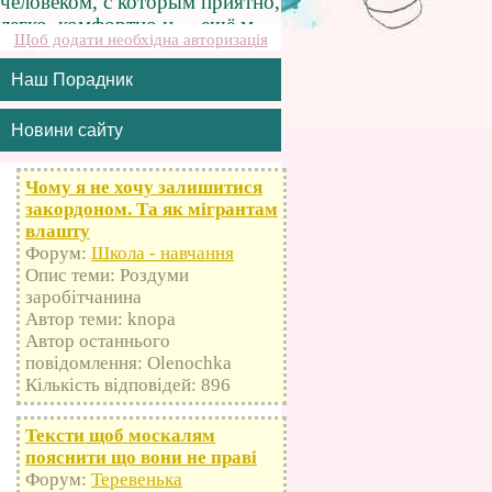
Щоб додати необхідна авторизація
Наш Порадник
Новини сайту
Чому я не хочу залишитися
закордоном. Та як мігрантам
влашту
Форум:
Школа - навчання
Опис теми: Роздуми
заробітчанина
Автор теми: knopa
Автор останнього
повідомлення: Olenochka
Кількість відповідей: 896
Тексти щоб москалям
пояснити що вони не праві
Форум:
Теревенька