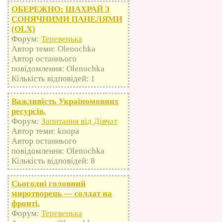
ОБЕРЕЖНО: ШАХРАЙ З
СОНЯЧНИМИ ПАНЕЛЯМИ
(OLX)
Форум:
Теревенька
Автор теми: Olenochka
Автор останнього
повідомлення: Olenochka
Кількість відповідей: 1
Важливість Україномовних
ресурсів.
Форум:
Запитання від Дівчат
Автор теми: knopa
Автор останнього
повідомлення: Olenochka
Кількість відповідей: 8
Сьогодні головний
миротворець — солдат на
фронті.
Форум:
Теревенька