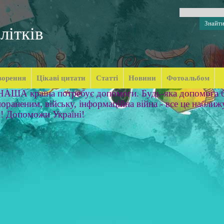
літків
ворення
Цікаві цитати
Статті
Новини
Фотоальбом
 НАША країна потребує допомоги. Будь-яка допомога б
ораненим, війську, інформаційна війна - все це наближ
м! Допоможи Україні!