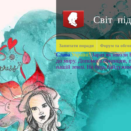
Світ під
Запитати поради
Форум та обго
Слава
Україні!
Зараз як ніколи
до миру. Допомога біженцям, п
нашій землі. Не будь байдужи