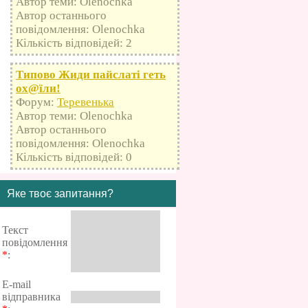
Автор теми: Olenochka
Автор останнього
повідомлення: Olenochka
Кількість відповідей: 2
Типово Жиди пайслаті геть
оx@їли!
Форум:
Теревенька
Автор теми: Olenochka
Автор останнього
повідомлення: Olenochka
Кількість відповідей: 0
Яке твоє запитання?
Текст
повідомлення
*
:
E-mail
відправника