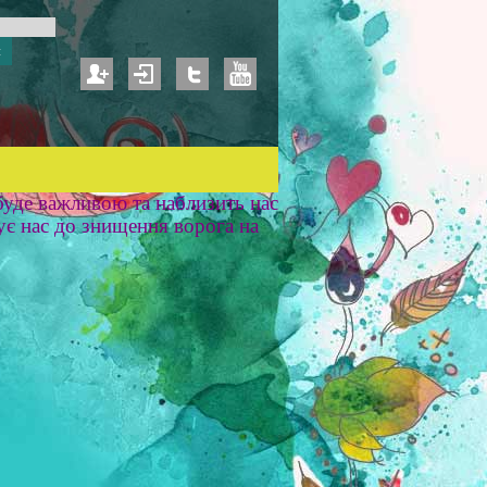
уде важливою та наблизить нас
ує нас до знищення ворога на