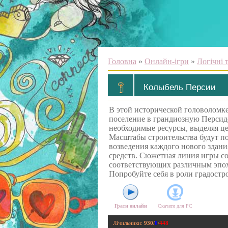
Головна
»
Онлайн-ігри
»
Логічні 
Колыбель Персии
В этой исторической головоломк
поселение в грандиозную Перси
необходимые ресурсы, выделяя ц
Масштабы строительства будут по
возведения каждого нового здани
средств. Сюжетная линия игры со
соответствующих различным эпох
Попробуйте себя в роли градостр
Грати онлайн
Скачати для
PC
Лічильники
:
930
/
0
/
448