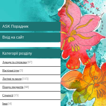
ASK Порадник
Вхід на сайт
Категорії розділу
Аркади та стрілялки
[67]
Настільні ігри
[5]
Логічні та пазли
[115]
Пошук предметів
[68]
Стратегії
[15]
Інші
[4]