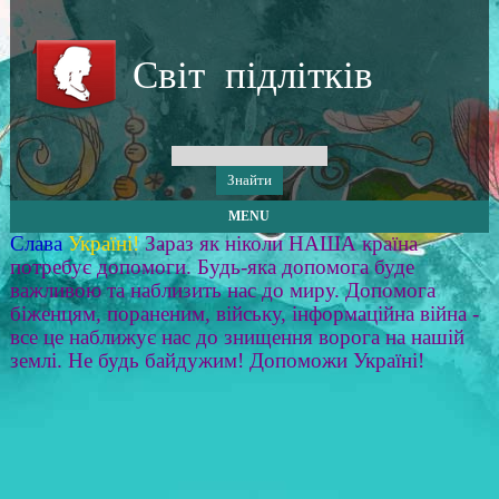
Світ підлітків
MENU
Слава
Україні!
Зараз як ніколи НАША країна
потребує допомоги. Будь-яка допомога буде
важливою та наблизить нас до миру. Допомога
біженцям, пораненим, війську, інформаційна війна -
все це наближує нас до знищення ворога на нашій
землі. Не будь байдужим! Допоможи Україні!