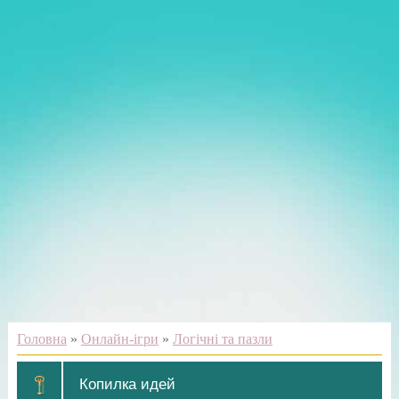
Головна
»
Онлайн-ігри
»
Логічні та пазли
Копилка идей