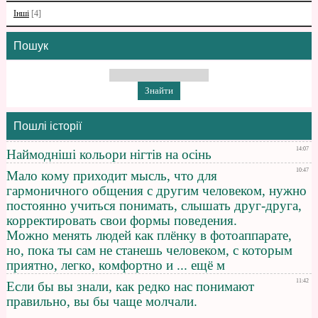
Інші
[4]
Пошук
Пошлі історії