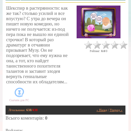
Шекспир в растерянности: как
же так? столько усилий и все
впустую? С утра до вечера он
пишет новую комедию, но
ничего не получается: из-под
пера пока не вышло ни единой
строчки! В который раз
драматург в отчаянии
призывает Музу. Он не
Рейтинг
:
0.0
/
0
подозревает, что ему нужна не
она, а тот, кто найдет
таинственного похитителя
талантов и заставит злодея
вернуть гениальные
способности их обладателям...
Скачати для
PC
Лічильники
:
638
/
438
« Назад
|
Уперед »
Всього коментарів
:
0
Войдите: