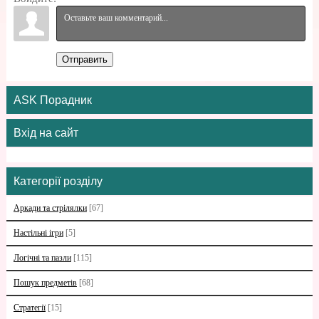
Отправить
ASK Порадник
Вхід на сайт
Категорії розділу
Аркади та стрілялки
[67]
Настільні ігри
[5]
Логічні та пазли
[115]
Пошук предметів
[68]
Стратегії
[15]