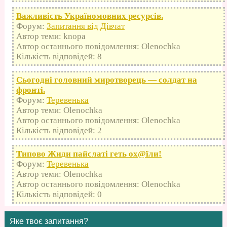
Важливість Україномовних ресурсів.
Форум:
Запитання від Дівчат
Автор теми: knopa
Автор останнього повідомлення: Olenochka
Кількість відповідей: 8
Сьогодні головний миротворець — солдат на
фронті.
Форум:
Теревенька
Автор теми: Olenochka
Автор останнього повідомлення: Olenochka
Кількість відповідей: 2
Типово Жиди пайслаті геть оx@їли!
Форум:
Теревенька
Автор теми: Olenochka
Автор останнього повідомлення: Olenochka
Кількість відповідей: 0
Яке твоє запитання?