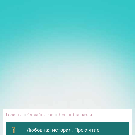
Головна
»
Онлайн-ігри
»
Логічні та пазли
Любовная история. Проклятие