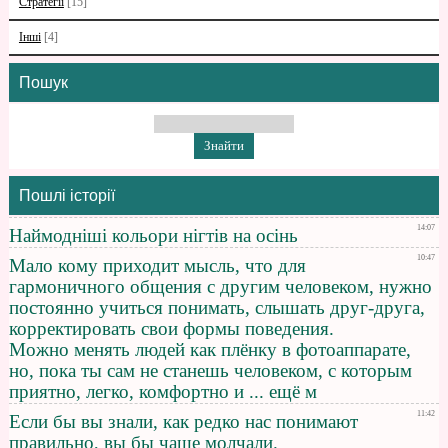
Стратегії
[15]
Інші
[4]
Пошук
Пошлі історії