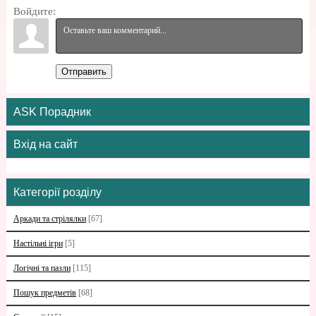
Войдите:
Отправить
ASK Порадник
Вхід на сайт
Категорії розділу
Аркади та стрілялки
[67]
Настільні ігри
[5]
Логічні та пазли
[115]
Пошук предметів
[68]