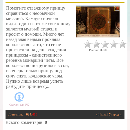
Помогите отважному принцу
справиться с необычной
миссией. Каждую ночь он
видит один и тот же сон: к нему
является мудрый старец и
просит о помощи. Много лет
назад злая ведьма прокляла
королевство за то, что ее не
пригласили на день рождения
Рейтинг
:
0.0
/
0
принцессы - единственного
ребенка монаршей четы. Все
королевство погрузилось в сон,
и теперь только принцу под
силу снять колдовские чары.
Нужно лишь вовремя успеть
разбудить принцессу...
Скачати для
PC
Лічильники
:
624
/
413
« Назад
|
Уперед »
Всього коментарів
:
0