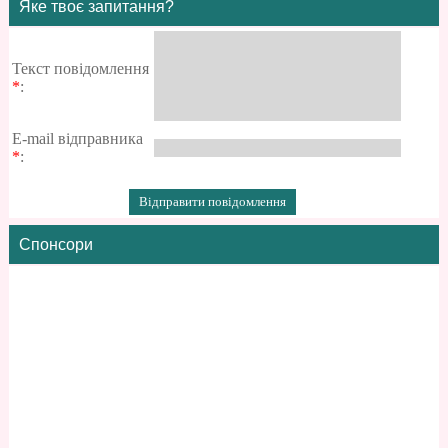
Яке твоє запитання?
Текст повідомлення
*
:
E-mail відправника
*
:
Спонсори