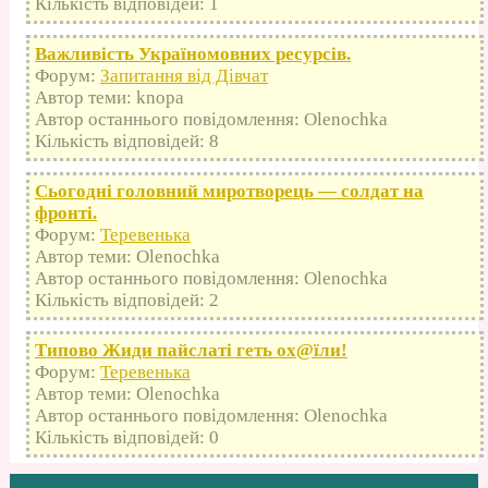
Кількість відповідей: 1
Важливість Україномовних ресурсів.
Форум:
Запитання від Дівчат
Автор теми: knopa
Автор останнього повідомлення: Olenochka
Кількість відповідей: 8
Сьогодні головний миротворець — солдат на
фронті.
Форум:
Теревенька
Автор теми: Olenochka
Автор останнього повідомлення: Olenochka
Кількість відповідей: 2
Типово Жиди пайслаті геть оx@їли!
Форум:
Теревенька
Автор теми: Olenochka
Автор останнього повідомлення: Olenochka
Кількість відповідей: 0