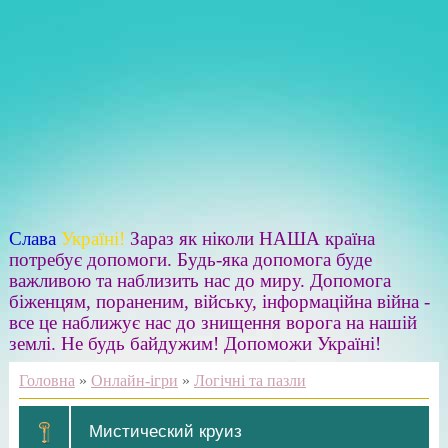
Слава
Україні!
Зараз як ніколи НАША країна
потребує допомоги. Будь-яка допомога буде
важливою та наблизить нас до миру. Допомога
біженцям, пораненим, війську, інформаційна війна -
все це наближує нас до знищення ворога на нашій
землі. Не будь байдужим! Допоможи Україні!
Головна
»
Онлайн-ігри
»
Логічні та пазли
Мистический круиз