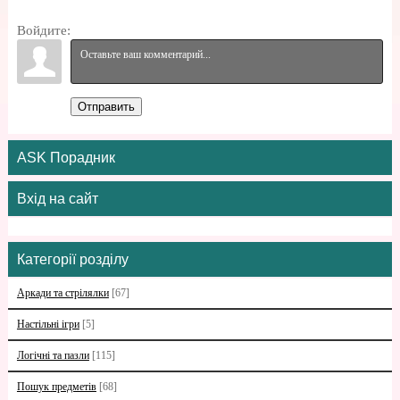
Войдите:
Отправить
ASK Порадник
Вхід на сайт
Категорії розділу
Аркади та стрілялки
[67]
Настільні ігри
[5]
Логічні та пазли
[115]
Пошук предметів
[68]