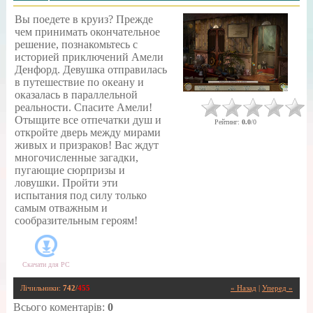
Вы поедете в круиз? Прежде
чем принимать окончательное
решение, познакомьтесь с
историей приключений Амели
Денфорд. Девушка отправилась
в путешествие по океану и
оказалась в параллельной
реальности. Спасите Амели!
Отыщите все отпечатки душ и
Рейтинг
:
0.0
/
0
откройте дверь между мирами
живых и призраков! Вас ждут
многочисленные загадки,
пугающие сюрпризы и
ловушки. Пройти эти
испытания под силу только
самым отважным и
сообразительным героям!
Скачати для
PC
Лічильники
:
742
/
455
« Назад
|
Уперед »
Всього коментарів
:
0