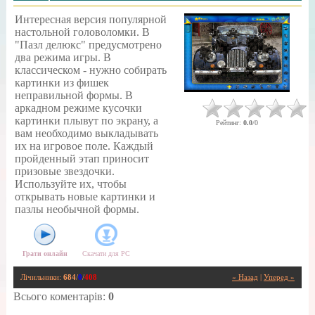
Интересная версия популярной
настольной головоломки. В
"Пазл делюкс" предусмотрено
два режима игры. В
классическом - нужно собирать
картинки из фишек
неправильной формы. В
аркадном режиме кусочки
картинки плывут по экрану, а
Рейтинг
:
0.0
/
0
вам необходимо выкладывать
их на игровое поле. Каждый
пройденный этап приносит
призовые звездочки.
Используйте их, чтобы
открывать новые картинки и
пазлы необычной формы.
Грати онлайн
Скачати для
PC
Лічильники
:
684
/
0
/
408
« Назад
|
Уперед »
Всього коментарів
:
0