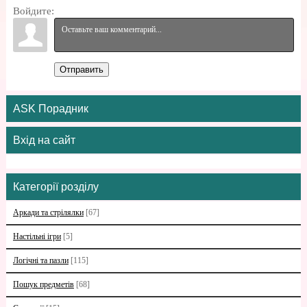
Войдите:
Отправить
ASK Порадник
Вхід на сайт
Категорії розділу
Аркади та стрілялки
[67]
Настільні ігри
[5]
Логічні та пазли
[115]
Пошук предметів
[68]