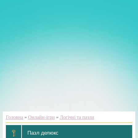
Головна
»
Онлайн-ігри
»
Логічні та пазли
Пазл делюкс