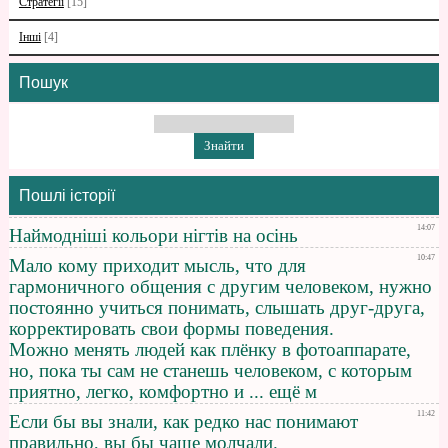
Стратегії
[15]
Інші
[4]
Пошук
Пошлі історії