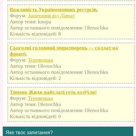
Важливість Україномовних ресурсів.
Форум:
Запитання від Дівчат
Автор теми: knopa
Автор останнього повідомлення: Olenochka
Кількість відповідей: 8
Сьогодні головний миротворець — солдат на
фронті.
Форум:
Теревенька
Автор теми: Olenochka
Автор останнього повідомлення: Olenochka
Кількість відповідей: 2
Типово Жиди пайслаті геть оx@їли!
Форум:
Теревенька
Автор теми: Olenochka
Автор останнього повідомлення: Olenochka
Кількість відповідей: 0
Яке твоє запитання?