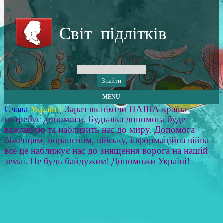
Світ підлітків
MENU
Слава
Україні!
Зараз як ніколи НАША країна
потребує допомоги. Будь-яка допомога буде
важливою та наблизить нас до миру. Допомога
біженцям, пораненим, війську, інформаційна війна -
все це наближує нас до знищення ворога на нашій
землі. Не будь байдужим! Допоможи Україні!