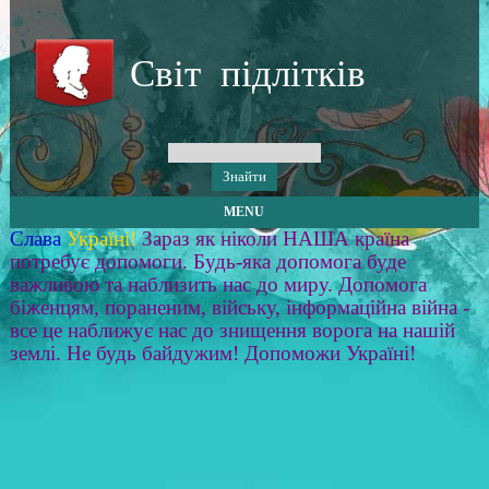
Світ підлітків
MENU
Слава
Україні!
Зараз як ніколи НАША країна
потребує допомоги. Будь-яка допомога буде
важливою та наблизить нас до миру. Допомога
біженцям, пораненим, війську, інформаційна війна -
все це наближує нас до знищення ворога на нашій
землі. Не будь байдужим! Допоможи Україні!