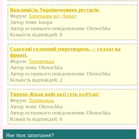
Важливість Україномовних ресурсів.
Форум:
Запитання від Дівчат
Автор теми: knopa
Автор останнього повідомлення: Olenochka
Кількість відповідей: 8
Сьогодні головний миротворець — солдат на
фронті.
Форум:
Теревенька
Автор теми: Olenochka
Автор останнього повідомлення: Olenochka
Кількість відповідей: 2
Типово Жиди пайслаті геть оx@їли!
Форум:
Теревенька
Автор теми: Olenochka
Автор останнього повідомлення: Olenochka
Кількість відповідей: 0
Яке твоє запитання?