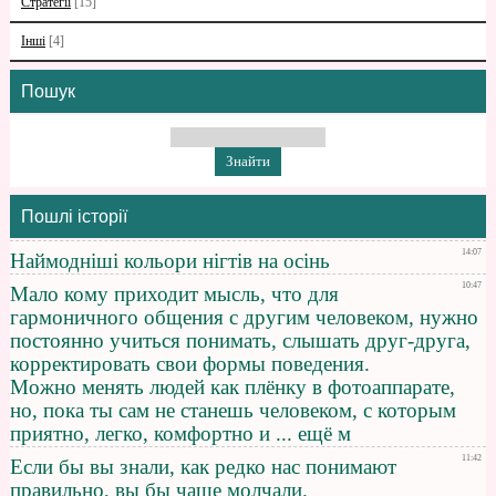
Стратегії
[15]
Інші
[4]
Пошук
Пошлі історії