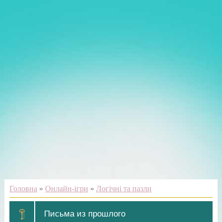
Головна
»
Онлайн-ігри
»
Логічні та пазли
Письма из прошлого