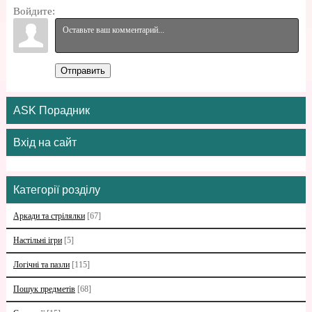
Войдите:
Отправить
ASK Порадник
Вхід на сайт
Категорії розділу
Аркади та стрілялки
[67]
Настільні ігри
[5]
Логічні та пазли
[115]
Пошук предметів
[68]