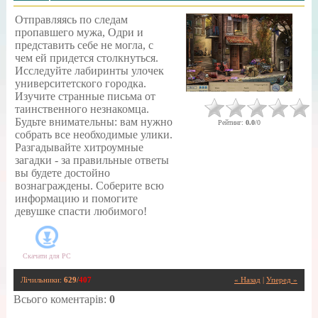
Отправляясь по следам
пропавшего мужа, Одри и
представить себе не могла, с
чем ей придется столкнуться.
Исследуйте лабиринты улочек
университетского городка.
Изучите странные письма от
таинственного незнакомца.
Будьте внимательны: вам нужно
Рейтинг
:
0.0
/
0
собрать все необходимые улики.
Разгадывайте хитроумные
загадки - за правильные ответы
вы будете достойно
вознаграждены. Соберите всю
информацию и помогите
девушке спасти любимого!
Скачати для
PC
Лічильники
:
629
/
407
« Назад
|
Уперед »
Всього коментарів
:
0