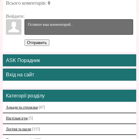
Всього коментарів
:
0
Войдите:
Отправить
ASK Порадник
Вхід на сайт
Категорії розділу
Аркади та стрілялки
[67]
Настільні ігри
[5]
Логічні та пазли
[115]