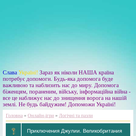
Слава
Україні!
Зараз як ніколи НАША країна
потребує допомоги. Будь-яка допомога буде
важливою та наблизить нас до миру. Допомога
біженцям, пораненим, війську, інформаційна війна -
все це наближує нас до знищення ворога на нашій
землі. Не будь байдужим! Допоможи Україні!
Головна
»
Онлайн-ігри
»
Логічні та пазли
Приключения Джулии. Великобритания