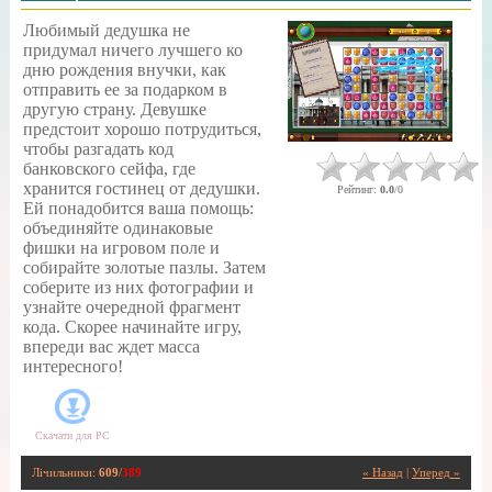
Любимый дедушка не
придумал ничего лучшего ко
дню рождения внучки, как
отправить ее за подарком в
другую страну. Девушке
предстоит хорошо потрудиться,
чтобы разгадать код
банковского сейфа, где
хранится гостинец от дедушки.
Рейтинг
:
0.0
/
0
Ей понадобится ваша помощь:
объединяйте одинаковые
фишки на игровом поле и
собирайте золотые пазлы. Затем
соберите из них фотографии и
узнайте очередной фрагмент
кода. Скорее начинайте игру,
впереди вас ждет масса
интересного!
Скачати для
PC
Лічильники
:
609
/
389
« Назад
|
Уперед »