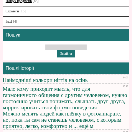
Пошук предметів
[68]
Стратегії
[15]
Інші
[4]
Пошук
Пошлі історії