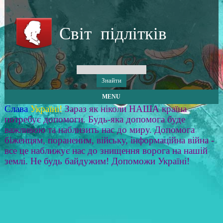
Світ підлітків
MENU
Слава
Україні!
Зараз як ніколи НАША країна
потребує допомоги. Будь-яка допомога буде
важливою та наблизить нас до миру. Допомога
біженцям, пораненим, війську, інформаційна війна -
все це наближує нас до знищення ворога на нашій
землі. Не будь байдужим! Допоможи Україні!