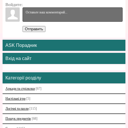
Войдите:
Отправить
ASK Порадник
Вхід на сайт
Категорії розділу
Аркади та стрілялки
[67]
Настільні ігри
[5]
Логічні та пазли
[115]
Пошук предметів
[68]