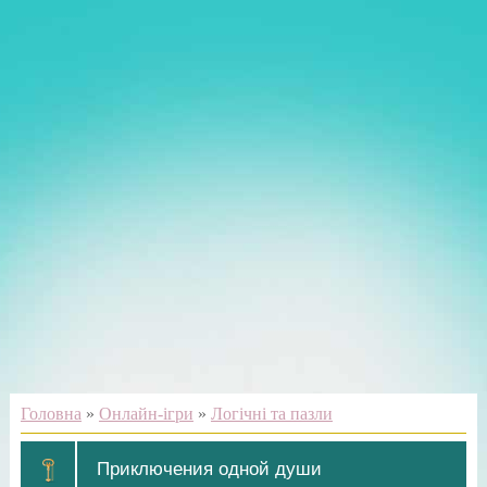
Головна
»
Онлайн-ігри
»
Логічні та пазли
Приключения одной души