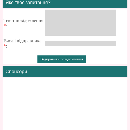
Яке твоє запитання?
Текст повідомлення
*
:
E-mail відправника
*
:
Спонсори