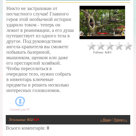
Никто не застрахован от
несчастного случая! Главного
героя этой необычной истории
ударило током - теперь он
лежит в реанимации, а его душа
путешествует из одного тела в
другое. Под руководством
ангела-хранителя вы сможете
побывать балериной,
Рейтинг
:
0.0
/
0
мышонком, щенком или даже
его престарелой хозяйкой.
Чтобы переселиться в
очередное тело, нужно собрать
в инвентарь ключевые
предметы и решить несколько
интересных головоломок.
Скачати для
PC
Лічильники
:
612
/
429
« Назад
|
Уперед »
Всього коментарів
:
0