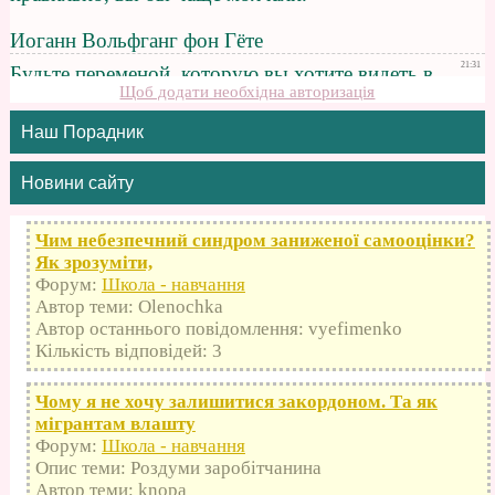
Щоб додати необхідна авторизація
Наш Порадник
Новини сайту
Чим небезпечний синдром заниженої самооцінки?
Як зрозуміти,
Форум:
Школа - навчання
Автор теми: Olenochka
Автор останнього повідомлення: vyefimenko
Кількість відповідей: 3
Чому я не хочу залишитися закордоном. Та як
мігрантам влашту
Форум:
Школа - навчання
Опис теми: Роздуми заробітчанина
Автор теми: knopa