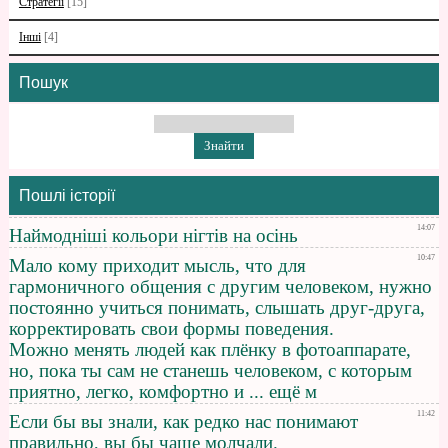
Стратегії
[15]
Інші
[4]
Пошук
Пошлі історії