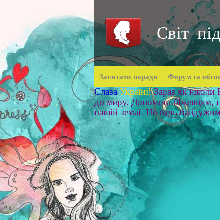
Світ під
Запитати поради
Форум та обго
Слава
Україні!
Зараз як ніколи
до миру. Допомога біженцям, п
нашій землі. Не будь байдужи