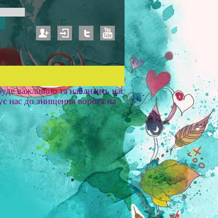
уде важливою та наблизить нас
ує нас до знищення ворога на