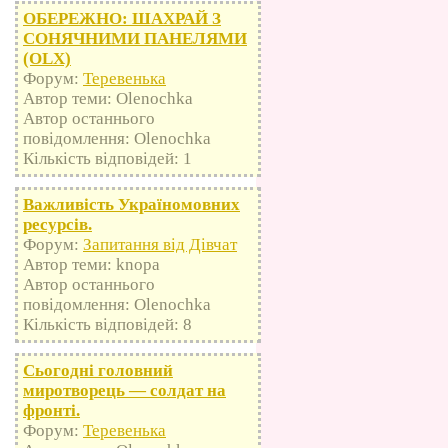
ОБЕРЕЖНО: ШАХРАЙ З
СОНЯЧНИМИ ПАНЕЛЯМИ
(OLX)
Форум:
Теревенька
Автор теми: Olenochka
Автор останнього
повідомлення: Olenochka
Кількість відповідей: 1
Важливість Україномовних
ресурсів.
Форум:
Запитання від Дівчат
Автор теми: knopa
Автор останнього
повідомлення: Olenochka
Кількість відповідей: 8
Сьогодні головний
миротворець — солдат на
фронті.
Форум:
Теревенька