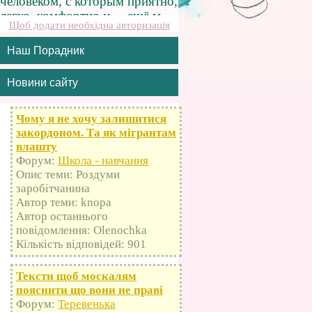
Щоб додати необхідна авторизація
Наш Порадник
Новини сайту
Чому я не хочу залишитися
закордоном. Та як мігрантам
влашту
Форум:
Школа - навчання
Опис теми: Роздуми
заробітчанина
Автор теми: knopa
Автор останнього
повідомлення: Olenochka
Кількість відповідей: 901
Тексти щоб москалям
пояснити що вони не праві
Форум:
Теревенька