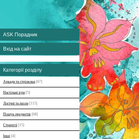
ASK Порадник
Вхід на сайт
Категорії розділу
Аркади та стрілялки
[67]
Настільні ігри
[5]
Логічні та пазли
[115]
Пошук предметів
[68]
Стратегії
[15]
Інші
[4]