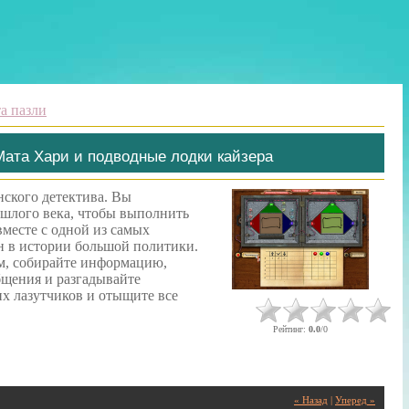
та пазли
Мата Хари и подводные лодки кайзера
нского детектива. Вы
ошлого века, чтобы выполнить
месте с одной из самых
 в истории большой политики.
м, собирайте информацию,
щения и разгадывайте
х лазутчиков и отыщите все
Рейтинг
:
0.0
/
0
« Назад
|
Уперед »