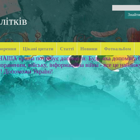
літків
ворення
Цікаві цитати
Статті
Новини
Фотоальбом
 НАША країна потребує допомоги. Будь-яка допомога б
ораненим, війську, інформаційна війна - все це наближ
м! Допоможи Україні!