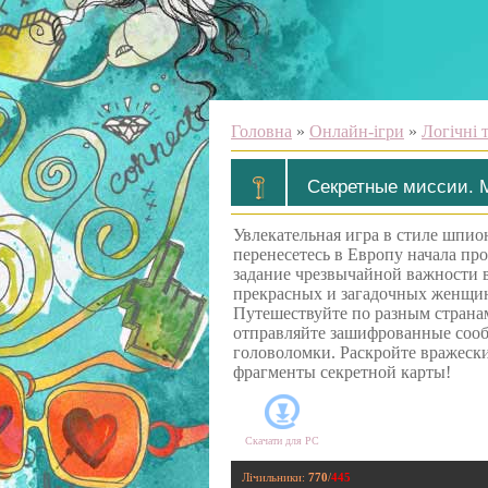
Головна
»
Онлайн-ігри
»
Логічні 
Секретные миссии. 
Увлекательная игра в стиле шпио
перенесетесь в Европу начала пр
задание чрезвычайной важности в
прекрасных и загадочных женщин
Путешествуйте по разным страна
отправляйте зашифрованные сооб
головоломки. Раскройте вражески
фрагменты секретной карты!
Скачати для
PC
Лічильники
:
770
/
445