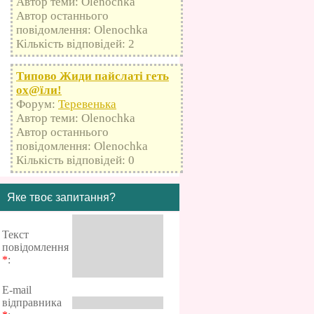
Автор теми: Olenochka
Автор останнього
повідомлення: Olenochka
Кількість відповідей: 2
Типово Жиди пайслаті геть
оx@їли!
Форум:
Теревенька
Автор теми: Olenochka
Автор останнього
повідомлення: Olenochka
Кількість відповідей: 0
Яке твоє запитання?
Текст
повідомлення
*
:
E-mail
відправника