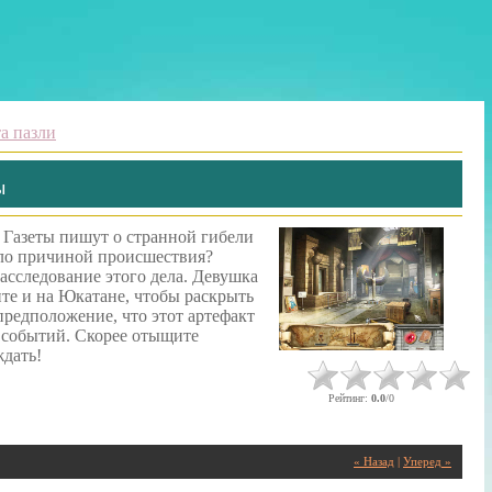
та пазли
ы
. Газеты пишут о странной гибели
ало причиной происшествия?
асследование этого дела. Девушка
те и на Юкатане, чтобы раскрыть
редположение, что этот артефакт
х событий. Скорее отыщите
ждать!
Рейтинг
:
0.0
/
0
« Назад
|
Уперед »