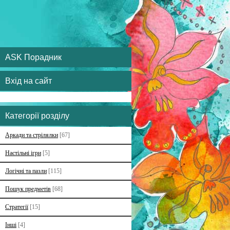
ASK Порадник
Вхід на сайт
Категорії розділу
Аркади та стрілялки
[67]
Настільні ігри
[5]
Логічні та пазли
[115]
Пошук предметів
[68]
Стратегії
[15]
Інші
[4]