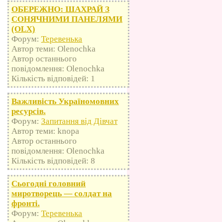
ОБЕРЕЖНО: ШАХРАЙ З
СОНЯЧНИМИ ПАНЕЛЯМИ
(OLX)
Форум:
Теревенька
Автор теми: Olenochka
Автор останнього
повідомлення: Olenochka
Кількість відповідей: 1
Важливість Україномовних
ресурсів.
Форум:
Запитання від Дівчат
Автор теми: knopa
Автор останнього
повідомлення: Olenochka
Кількість відповідей: 8
Сьогодні головний
миротворець — солдат на
фронті.
Форум:
Теревенька