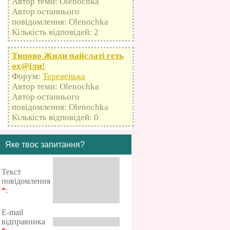
Автор теми: Olenochka
Автор останнього
повідомлення: Olenochka
Кількість відповідей: 2
Типово Жиди пайслаті геть
оx@їли!
Форум:
Теревенька
Автор теми: Olenochka
Автор останнього
повідомлення: Olenochka
Кількість відповідей: 0
Яке твоє запитання?
Текст
повідомлення
*
:
E-mail
відправника