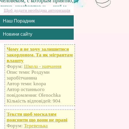
Щоб додати необхідна авторизація
Наш Порадник
Новини сайту
Чому я не хочу залишитися
закордоном. Та як мігрантам
влашту
Форум:
Школа - навчання
Опис теми: Роздуми
заробітчанина
Автор теми: knopa
Автор останнього
повідомлення: Olenochka
Кількість відповідей: 904
Тексти щоб москалям
пояснити що вони не праві
Форум:
Теревенька