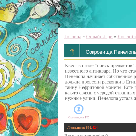
Головна
»
Онлайн-ігри
»
Логічні 
Сокровища Пенелоп
Квест в стиле "поиск предметов"
известного антиквара. Но что ст
Пенелопа начинает собственное р
должна провести раскопки в Егип
тайну Нефритовой монеты. Есть п
как-то связан с чередой странны
нужные улики. Пенелопа устала 
Скачати для
PC
Лічильники
:
636
/
424
Всього коментарів
:
0