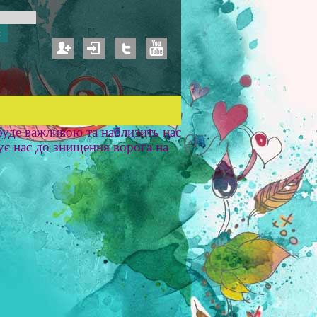
уде важливою та наблизить нас
ує нас до знищення ворога на