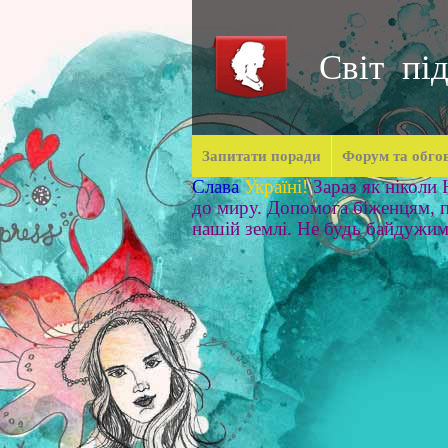
Світ під
Запитати поради
Форум та обго
Слава
Україні!
Зараз як ніколи
до миру. Допомога біженцям, п
нашій землі. Не будь байдужи