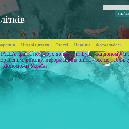
літків
ворення
Цікаві цитати
Статті
Новини
Фотоальбом
 НАША країна потребує допомоги. Будь-яка допомога б
ораненим, війську, інформаційна війна - все це наближ
м! Допоможи Україні!