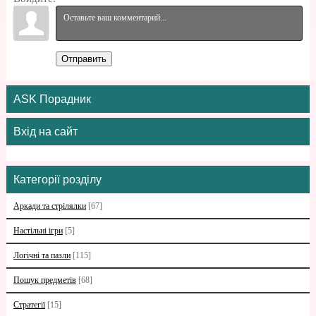
Отправить
ASK Порадник
Вхід на сайт
Категорії розділу
Аркади та стрілялки
[67]
Настільні ігри
[5]
Логічні та пазли
[115]
Пошук предметів
[68]
Стратегії
[15]