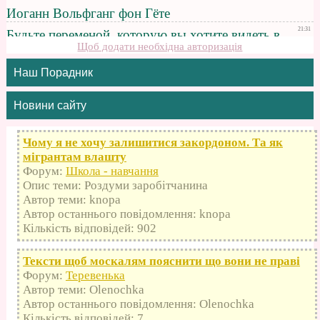
Щоб додати необхідна авторизація
Наш Порадник
Новини сайту
Чому я не хочу залишитися закордоном. Та як
мігрантам влашту
Форум:
Школа - навчання
Опис теми: Роздуми заробітчанина
Автор теми: knopa
Автор останнього повідомлення: knopa
Кількість відповідей: 902
Тексти щоб москалям пояснити що вони не праві
Форум:
Теревенька
Автор теми: Olenochka
Автор останнього повідомлення: Olenochka
Кількість відповідей: 7