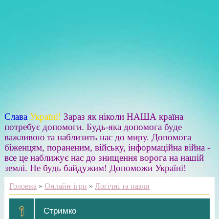
Слава
Україні!
Зараз як ніколи НАША країна
потребує допомоги. Будь-яка допомога буде
важливою та наблизить нас до миру. Допомога
біженцям, пораненим, війську, інформаційна війна -
все це наближує нас до знищення ворога на нашій
землі. Не будь байдужим! Допоможи Україні!
Головна
»
Онлайн-ігри
»
Логічні та пазли
Стримко