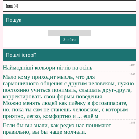
Інші
[4]
Пошук
Пошлі історії