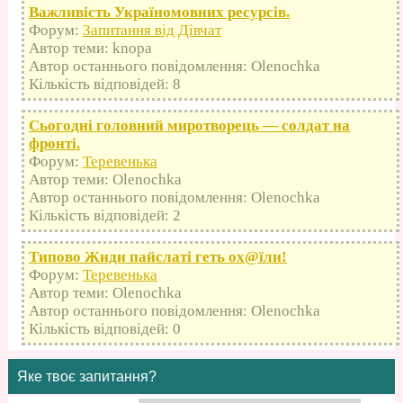
Важливість Україномовних ресурсів.
Форум:
Запитання від Дівчат
Автор теми: knopa
Автор останнього повідомлення: Olenochka
Кількість відповідей: 8
Сьогодні головний миротворець — солдат на
фронті.
Форум:
Теревенька
Автор теми: Olenochka
Автор останнього повідомлення: Olenochka
Кількість відповідей: 2
Типово Жиди пайслаті геть оx@їли!
Форум:
Теревенька
Автор теми: Olenochka
Автор останнього повідомлення: Olenochka
Кількість відповідей: 0
Яке твоє запитання?