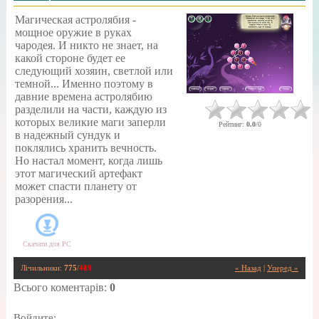
Магическая астролябия -
мощное оружие в руках
чародея. И никто не знает, на
какой стороне будет ее
следующий хозяин, светлой или
темной... Именно поэтому в
давние времена астролябию
разделили на части, каждую из
которых великие маги заперли
Рейтинг
:
0.0
/
0
в надежный сундук и
поклялись хранить вечность.
Но настал момент, когда лишь
этот магический артефакт
может спасти планету от
разорения...
Скачати для
PC
Лічильники
:
775
/
489
« Назад
|
Уперед »
Всього коментарів
:
0
Войдите: