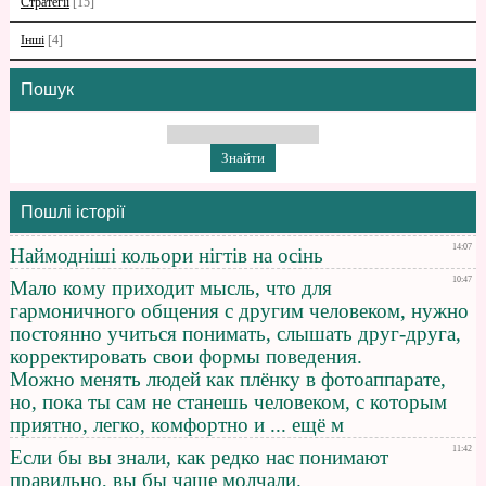
Стратегії
[15]
Інші
[4]
Пошук
Пошлі історії