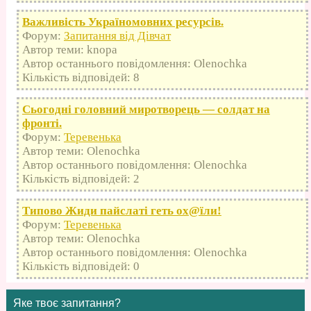
Важливість Україномовних ресурсів.
Форум:
Запитання від Дівчат
Автор теми: knopa
Автор останнього повідомлення: Olenochka
Кількість відповідей: 8
Сьогодні головний миротворець — солдат на
фронті.
Форум:
Теревенька
Автор теми: Olenochka
Автор останнього повідомлення: Olenochka
Кількість відповідей: 2
Типово Жиди пайслаті геть оx@їли!
Форум:
Теревенька
Автор теми: Olenochka
Автор останнього повідомлення: Olenochka
Кількість відповідей: 0
Яке твоє запитання?