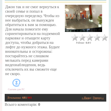
Джон так и не смог вернуться к
своей семье и попал в
очередную переделку. Чтобы из
нее выбраться, он вынужден
обратиться к вам за помощью.
Для начала помогите ему
сориентироваться на подземной
парковке и отыщите карту
доступа, чтобы добраться на
Рейтинг
:
0.0
/
0
лифте до нужного этажа. Будьте
внимательны и осторожны:
постарайтесь не слишком
мелькать перед камерами
видеонаблюдения, ведь
отключить их вы сможете еще
не скоро.
Скачати для
PC
Лічильники
:
681
/
441
« Назад
|
Уперед »
Всього коментарів
:
0