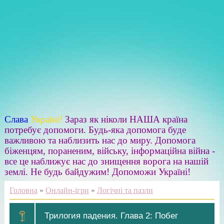
Слава
Україні!
Зараз як ніколи НАША країна
потребує допомоги. Будь-яка допомога буде
важливою та наблизить нас до миру. Допомога
біженцям, пораненим, війську, інформаційна війна -
все це наближує нас до знищення ворога на нашій
землі. Не будь байдужим! Допоможи Україні!
Головна
»
Онлайн-ігри
»
Логічні та пазли
Трилогия падения. Глава 2: Побег