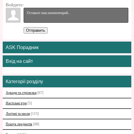
Войдите:
Отправить
ASK Порадник
Вхід на сайт
Категорії розділу
Аркади та стрілялки
[67]
Настільні ігри
[5]
Логічні та пазли
[115]
Пошук предметів
[68]