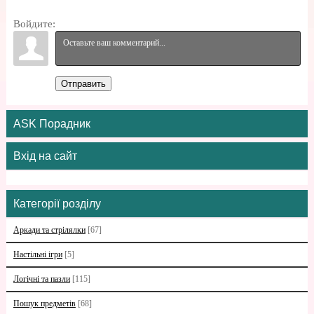
Войдите:
Отправить
ASK Порадник
Вхід на сайт
Категорії розділу
Аркади та стрілялки
[67]
Настільні ігри
[5]
Логічні та пазли
[115]
Пошук предметів
[68]