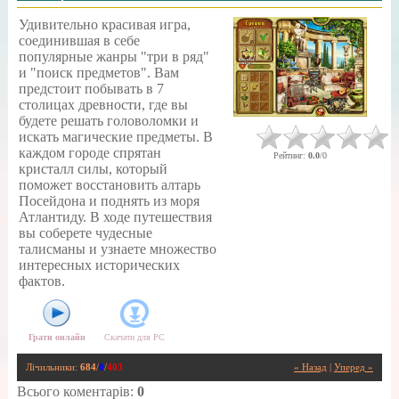
Удивительно красивая игра,
соединившая в себе
популярные жанры "три в ряд"
и "поиск предметов". Вам
предстоит побывать в 7
столицах древности, где вы
будете решать головоломки и
искать магические предметы. В
каждом городе спрятан
Рейтинг
:
0.0
/
0
кристалл силы, который
поможет восстановить алтарь
Посейдона и поднять из моря
Атлантиду. В ходе путешествия
вы соберете чудесные
талисманы и узнаете множество
интересных исторических
фактов.
Грати онлайн
Скачати для
PC
Лічильники
:
684
/
0
/
403
« Назад
|
Уперед »
Всього коментарів
:
0