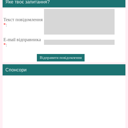
Яке твоє запитання?
Текст повідомлення
*
:
E-mail відправника
*
:
Спонсори