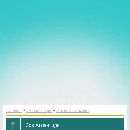
Головна
»
Онлайн-ігри
»
Логічні та пазли
Зов Атлантиды