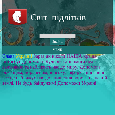
Світ підлітків
MENU
Слава
Україні!
Зараз як ніколи НАША країна
потребує допомоги. Будь-яка допомога буде
важливою та наблизить нас до миру. Допомога
біженцям, пораненим, війську, інформаційна війна -
все це наближує нас до знищення ворога на нашій
землі. Не будь байдужим! Допоможи Україні!