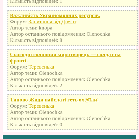
Кількість відповідей: 1
Важливість Україномовних ресурсів.
Форум:
Запитання від Дівчат
Автор теми: knopa
Автор останнього повідомлення: Olenochka
Кількість відповідей: 8
Сьогодні головний миротворець — солдат на
фронті.
Форум:
Теревенька
Автор теми: Olenochka
Автор останнього повідомлення: Olenochka
Кількість відповідей: 2
Типово Жиди пайслаті геть оx@їли!
Форум:
Теревенька
Автор теми: Olenochka
Автор останнього повідомлення: Olenochka
Кількість відповідей: 0