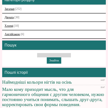
Загальні
[252]
Дівчата
[30]
Хлопці
[10]
Англійською
[6]
Пошук
Пошлі історії