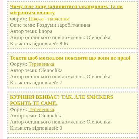
Чому я не хочу залишитися закордоном. Та як
мігрантам влашту
Форум:
Школа - навчання
Опис теми: Роздуми заробітчанина
Автор теми: knopa
Автор останнього повідомлення: Olenochka
Кількість відповідей: 896
Тексти щоб москалям пояснити що вони не праві
Форум:
Теревенька
Автор теми: Olenochka
Автор останнього повідомлення: Olenochka
Кількість відповідей: 7
КУРІННЯ ВБИВАЄ? ТАК, АЛЕ SNICKERS
РОБИТЬ ТЕ САМЕ.
Форум:
Теревенька
Автор теми: Olenochka
Автор останнього повідомлення: Olenochka
Кількість відповідей: 0