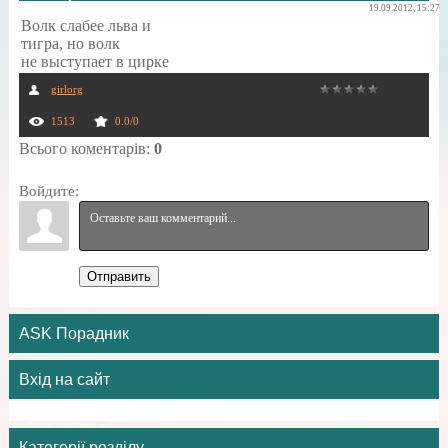
19.09.2012, 15:27
Волк слабее льва и
тигра, но волк
не выступает в цирке
girlorg
1513
0.0
/
0
Всього коментарів
:
0
Войдите:
Отправить
ASK Порадник
Вхід на сайт
Категорії розділу