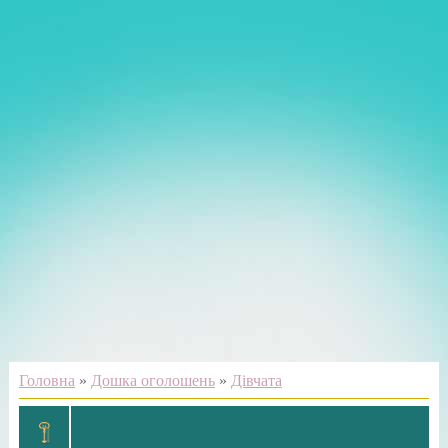
Головна
»
Дошка оголошень
»
Дівчата