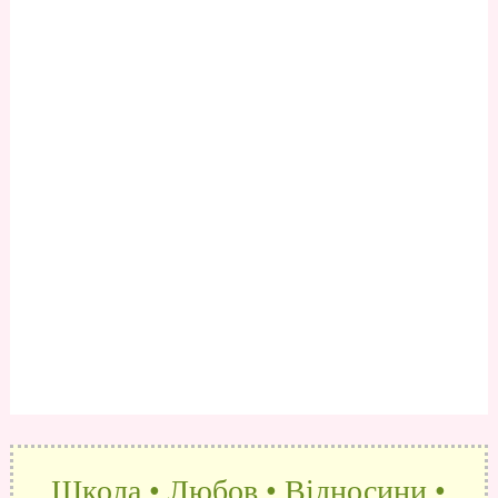
Школа • Любов • Відносини •