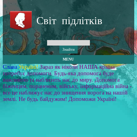
Світ підлітків
MENU
Слава
Україні!
Зараз як ніколи НАША країна
потребує допомоги. Будь-яка допомога буде
важливою та наблизить нас до миру. Допомога
біженцям, пораненим, війську, інформаційна війна -
все це наближує нас до знищення ворога на нашій
землі. Не будь байдужим! Допоможи Україні!