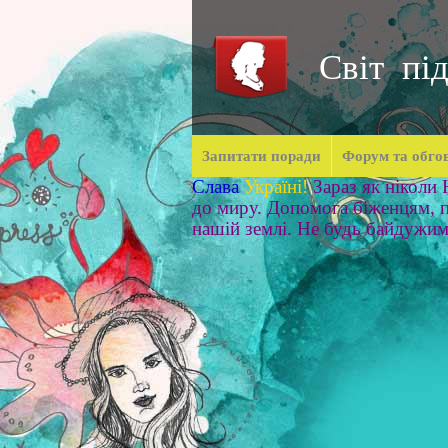
Світ під
Запитати поради
Форум та обго
Слава
Україні!
Зараз як ніколи
до миру. Допомога біженцям, п
нашій землі. Не будь байдужи