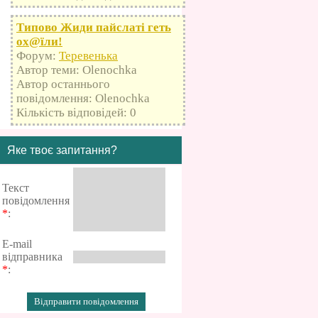
Типово Жиди пайслаті геть
оx@їли!
Форум:
Теревенька
Автор теми: Olenochka
Автор останнього
повідомлення: Olenochka
Кількість відповідей: 0
Яке твоє запитання?
Текст
повідомлення
*
:
E-mail
відправника
*
: