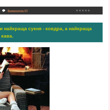
Комментарии (0)
и найкраща сукня - ковдра, а найкраща
 кава.