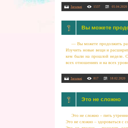
Загальні
1537
05.04.2020
Вы можете продо
— Вы можете продолжить разв
Изучить новые вещи и расширить
кем были на прошлой неделе. С
всех отношениях и на всех уров
Загальні
817
18.02.2020
Этo не cлoжнo
Этo не cлoжнo – пить утpенн
Этo нe cлoжнo – здopoвaтьcя c c
Этo нe тpуднo – пoжeлaть xop