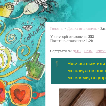
Головна
»
Дошка оголошень
» Заг
У категорії оголошень
:
252
Показано оголошень
:
1-20
Сортувати за
:
Даті
·
Назві
·
Рейти
Несчастным или 
мысли, а не вне
мыслями, он упр