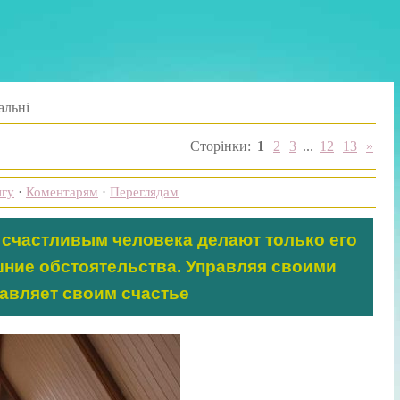
альні
Сторінки
:
1
2
3
...
12
13
»
нгу
·
Коментарям
·
Переглядам
счастливым человека делают только его
шние обстоятельства. Управляя своими
авляет своим счастье