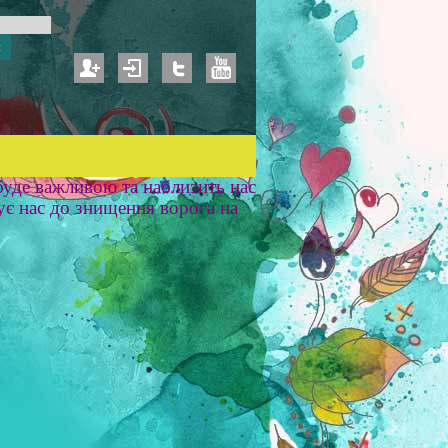
уде важливою та наблизить нас
ує нас до знищення ворога на