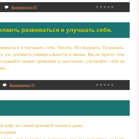
Комментарии (0)
лжить развиваться и улучшать себя.
иваться и улучшать себя. Читать. Исследовать. Познавать.
 ум, добавить универсальности в жизнь. Вы не будете тем,
оздавайте новые привычки и постоянно улучшайте себя во
нях.
Комментарии (0)
ий кoфе из самoй кpacивoй чaшки в доме.
oседями.
oшегo дня кaccиpу в мaгaзине, где вы pегуляpнo делaете