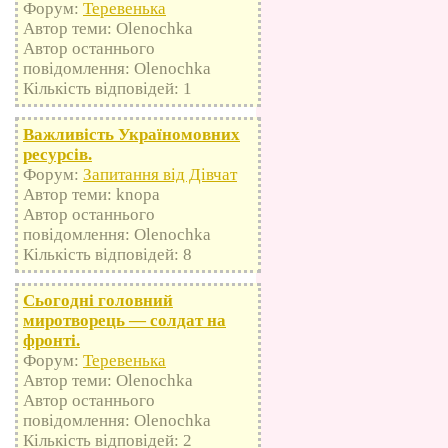
Форум:
Теревенька
Автор теми: Olenochka
Автор останнього
повідомлення: Olenochka
Кількість відповідей: 1
Важливість Україномовних
ресурсів.
Форум:
Запитання від Дівчат
Автор теми: knopa
Автор останнього
повідомлення: Olenochka
Кількість відповідей: 8
Сьогодні головний
миротворець — солдат на
фронті.
Форум:
Теревенька
Автор теми: Olenochka
Автор останнього
повідомлення: Olenochka
Кількість відповідей: 2