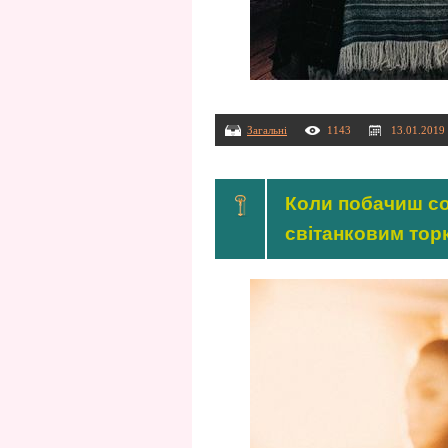
Загальні
1143
13.01.2019
Коли побачиш сон
світанковим торк