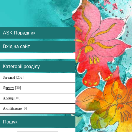
ASK Порадник
Вхід на сайт
Категорії розділу
Загальні
[252]
Дівчата
[30]
Хлопці
[10]
Англійською
[6]
Пошук