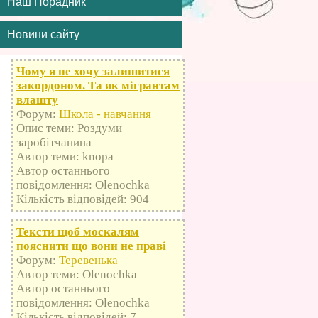
Наш Порадник
Новини сайту
Чому я не хочу залишитися
закордоном. Та як мігрантам
влашту
Форум:
Школа - навчання
Опис теми: Роздуми
заробітчанина
Автор теми: knopa
Автор останнього
повідомлення: Olenochka
Кількість відповідей: 904
Тексти щоб москалям
пояснити що вони не праві
Форум:
Теревенька
Автор теми: Olenochka
Автор останнього
повідомлення: Olenochka
Кількість відповідей: 7