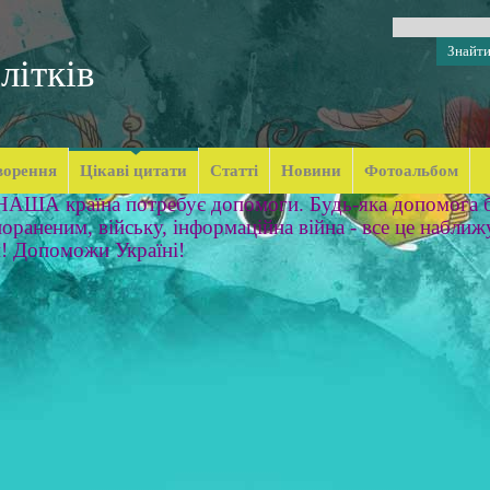
літків
ворення
Цікаві цитати
Статті
Новини
Фотоальбом
 НАША країна потребує допомоги. Будь-яка допомога б
ораненим, війську, інформаційна війна - все це наближ
м! Допоможи Україні!