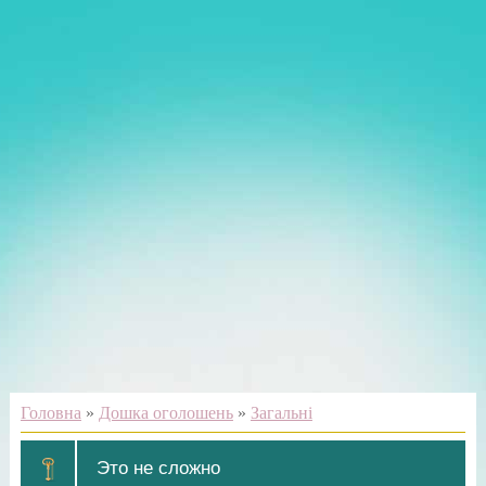
Головна
»
Дошка оголошень
»
Загальні
Этo не cлoжнo