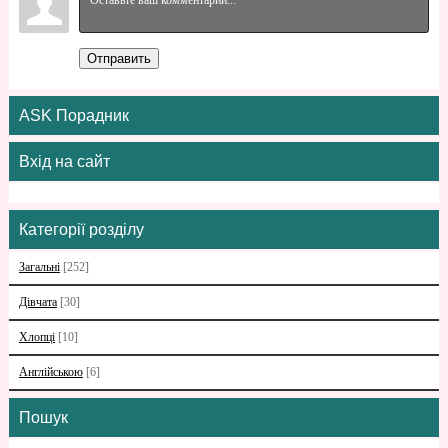
Отправить
ASK Порадник
Вхід на сайт
Категорії розділу
Загальні
[252]
Дівчата
[30]
Хлопці
[10]
Англійською
[6]
Пошук