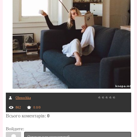
Olenochka
862
0.0
/
0
Всього коментарів
:
0
Войдите: