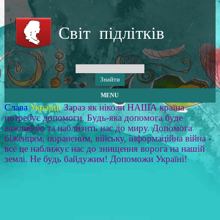
Світ підлітків
MENU
Слава
Україні!
Зараз як ніколи НАША країна
потребує допомоги. Будь-яка допомога буде
важливою та наблизить нас до миру. Допомога
біженцям, пораненим, війську, інформаційна війна -
все це наближує нас до знищення ворога на нашій
землі. Не будь байдужим! Допоможи Україні!