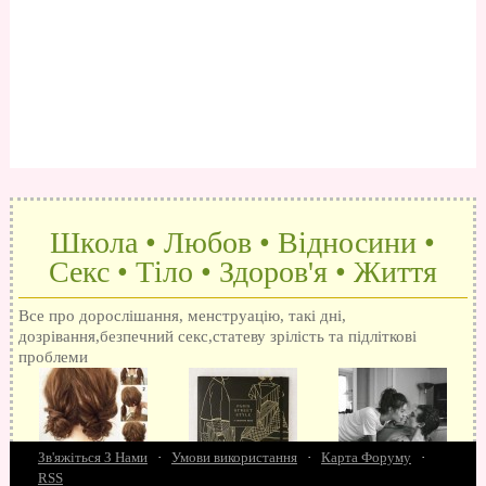
Школа • Любов • Відносини •
Секс • Тіло • Здоров'я • Життя
Все про дорослішання, менструацію, такі дні,
дозрівання,безпечний секс,статеву зрілість та підліткові
проблеми
Зв'яжіться З Нами
·
Умови використання
·
Карта Форуму
·
RSS