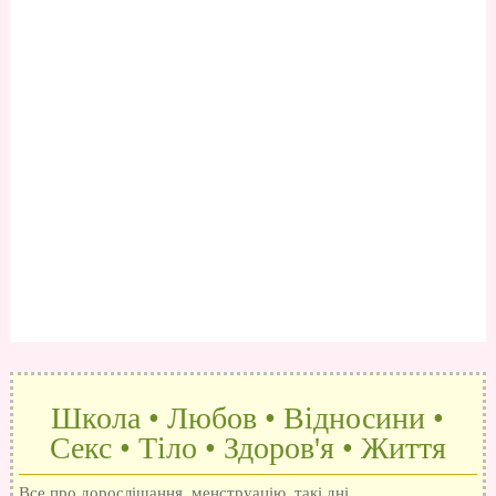
Школа • Любов • Відносини •
Секс • Тіло • Здоров'я • Життя
Все про дорослішання, менструацію, такі дні,