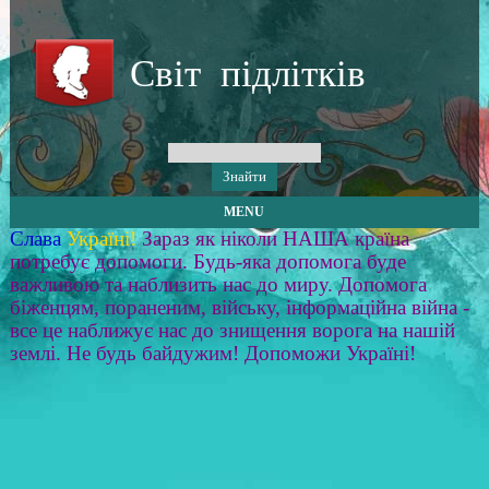
Світ підлітків
MENU
Слава
Україні!
Зараз як ніколи НАША країна
потребує допомоги. Будь-яка допомога буде
важливою та наблизить нас до миру. Допомога
біженцям, пораненим, війську, інформаційна війна -
все це наближує нас до знищення ворога на нашій
землі. Не будь байдужим! Допоможи Україні!