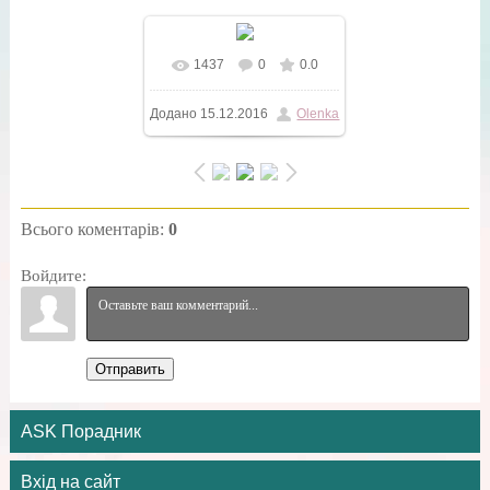
1437
0
0.0
У реальному розмірі
Додано
15.12.2016
Olenka
600x900
/ 73.9Kb
Всього коментарів
:
0
Войдите:
Отправить
ASK Порадник
Вхід на сайт