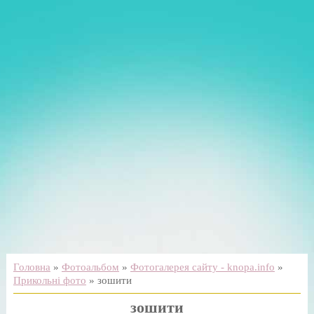
Головна
»
Фотоальбом
»
Фотогалерея сайту - knopa.info
»
Прикольні фото
» зошити
зошити