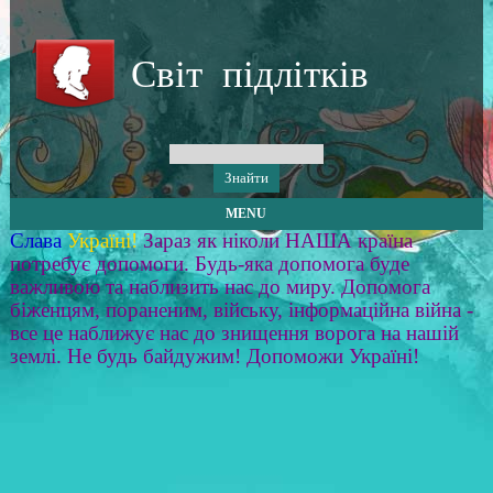
Світ підлітків
MENU
Слава
Україні!
Зараз як ніколи НАША країна
потребує допомоги. Будь-яка допомога буде
важливою та наблизить нас до миру. Допомога
біженцям, пораненим, війську, інформаційна війна -
все це наближує нас до знищення ворога на нашій
землі. Не будь байдужим! Допоможи Україні!