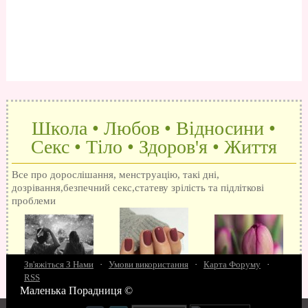
Школа • Любов • Відносини •
Секс • Тіло • Здоров'я • Життя
Все про дорослішання, менструацію, такі дні,
дозрівання,безпечний секс,статеву зрілість та підліткові
проблеми
Зв'яжіться З Нами
·
Умови використання
·
Карта Форуму
·
RSS
Маленька Порадниця ©
15 запитань про секс
Як досягти оргазм
Біль при сексі
Анальний секс
Про
поцілунки
Позбуваємось синців
завагітніти після першого разу
Хлопець хоче сексу
Як