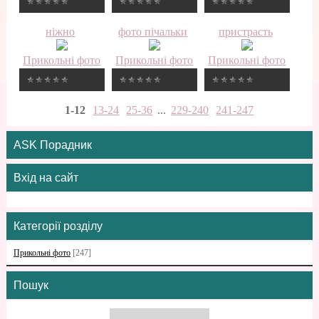
ніжно
фото пічальки
пристрасть
Прикольні фото
Прикольні фото
Прикольні фото
1-12
13-24
25-36
...
229-240
241-247
ASK Порадник
Вхід на сайт
Категорії розділу
Прикольні фото
[247]
Пошук