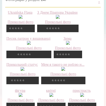
»
Ukraińska Flaga
З Днем Прапора України
Прикольні фото
Прикольні фото
Песик патрон у вишиванці
Зима
Прикольні фото
Прикольні фото
Прикольний статус
Мем я такого не роблю н...
Прикольні фото
Прикольні фото
фігура
квітиї
пристрасть
Прикольні фото
Прикольні фото
Прикольні фото