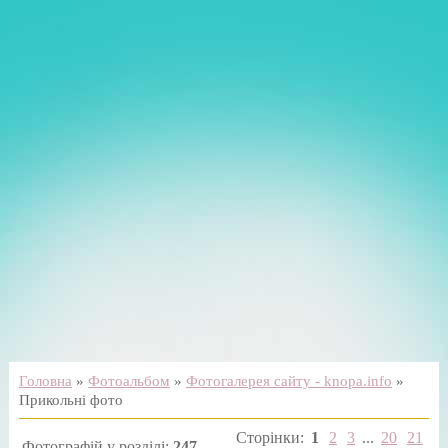
Головна
»
Фотоальбом
»
Фотогалерея сайту - knopa.info
»
Прикольні фото
Сторінки
:
1
2
3
...
20
21
Фотографій у розділі
:
247