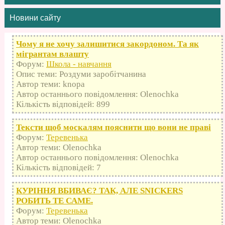
Новини сайту
Чому я не хочу залишитися закордоном. Та як
мігрантам влашту
Форум:
Школа - навчання
Опис теми: Роздуми заробітчанина
Автор теми: knopa
Автор останнього повідомлення: Olenochka
Кількість відповідей: 899
Тексти щоб москалям пояснити що вони не праві
Форум:
Теревенька
Автор теми: Olenochka
Автор останнього повідомлення: Olenochka
Кількість відповідей: 7
КУРІННЯ ВБИВАЄ? ТАК, АЛЕ SNICKERS
РОБИТЬ ТЕ САМЕ.
Форум:
Теревенька
Автор теми: Olenochka