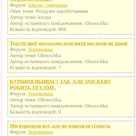
Форум:
Школа - навчання
Опис теми: Роздуми заробітчанина
Автор теми: knopa
Автор останнього повідомлення: Olenochka
Кількість відповідей: 896
Тексти щоб москалям пояснити що вони не праві
Форум:
Теревенька
Автор теми: Olenochka
Автор останнього повідомлення: Olenochka
Кількість відповідей: 7
КУРІННЯ ВБИВАЄ? ТАК, АЛЕ SNICKERS
РОБИТЬ ТЕ САМЕ.
Форум:
Теревенька
Автор теми: Olenochka
Автор останнього повідомлення: Olenochka
Кількість відповідей: 0
Ми втратили все, але не втратили гідність
Форум:
Теревенька