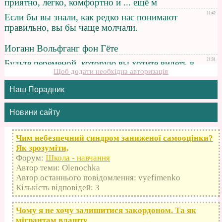
Щоб додати необхідна авторизація
Наш Порадник
Новини сайту
Чим небезпечний синдром заниженої самооцінки?
Як зрозуміти,
Форум:
Школа - навчання
Автор теми: Olenochka
Автор останнього повідомлення: vyefimenko
Кількість відповідей: 3
Чому я не хочу залишитися закордоном. Та як
мігрантам влашту