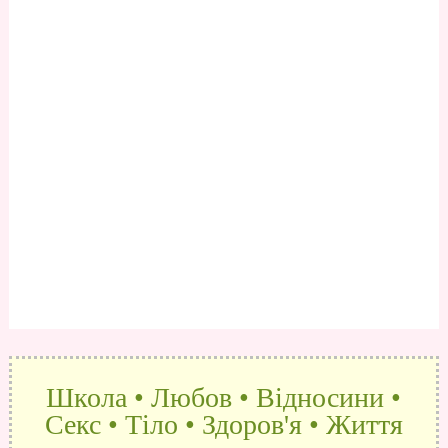
Школа • Любов • Відносини •
Секс • Тіло • Здоров'я • Життя