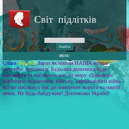
Світ підлітків
MENU
Слава
Україні!
Зараз як ніколи НАША країна
потребує допомоги. Будь-яка допомога буде
важливою та наблизить нас до миру. Допомога
біженцям, пораненим, війську, інформаційна війна -
все це наближує нас до знищення ворога на нашій
землі. Не будь байдужим! Допоможи Україні!