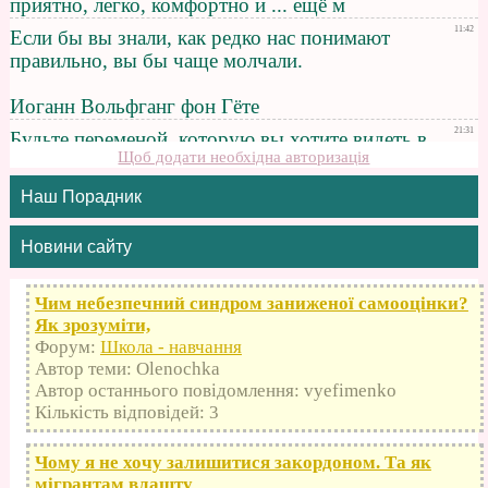
Щоб додати необхідна авторизація
Наш Порадник
Новини сайту
Чим небезпечний синдром заниженої самооцінки?
Як зрозуміти,
Форум:
Школа - навчання
Автор теми: Olenochka
Автор останнього повідомлення: vyefimenko
Кількість відповідей: 3
Чому я не хочу залишитися закордоном. Та як
мігрантам влашту