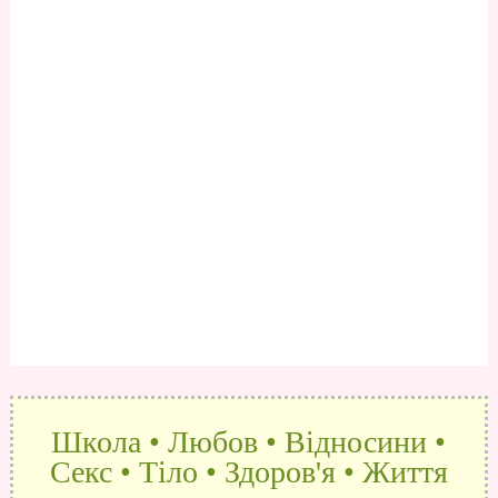
Школа • Любов • Відносини •
Секс • Тіло • Здоров'я • Життя