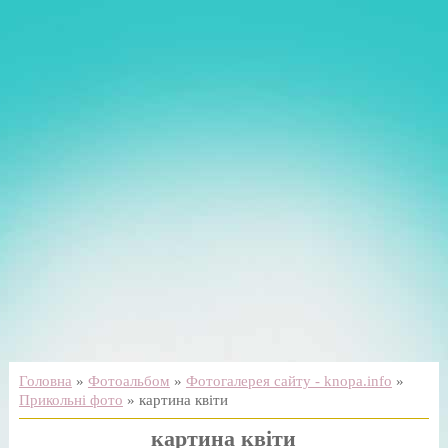
Головна
»
Фотоальбом
»
Фотогалерея сайту - knopa.info
»
Прикольні фото
» картина квіти
картина квіти