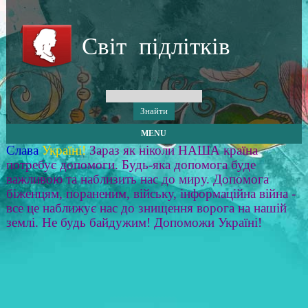
Світ підлітків
MENU
Слава
Україні!
Зараз як ніколи НАША країна
потребує допомоги. Будь-яка допомога буде
важливою та наблизить нас до миру. Допомога
біженцям, пораненим, війську, інформаційна війна -
все це наближує нас до знищення ворога на нашій
землі. Не будь байдужим! Допоможи Україні!