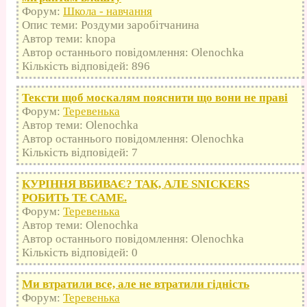
Форум:
Школа - навчання
Опис теми: Роздуми заробітчанина
Автор теми: knopa
Автор останнього повідомлення: Olenochka
Кількість відповідей: 896
Тексти щоб москалям пояснити що вони не праві
Форум:
Теревенька
Автор теми: Olenochka
Автор останнього повідомлення: Olenochka
Кількість відповідей: 7
КУРІННЯ ВБИВАЄ? ТАК, АЛЕ SNICKERS
РОБИТЬ ТЕ САМЕ.
Форум:
Теревенька
Автор теми: Olenochka
Автор останнього повідомлення: Olenochka
Кількість відповідей: 0
Ми втратили все, але не втратили гідність
Форум:
Теревенька