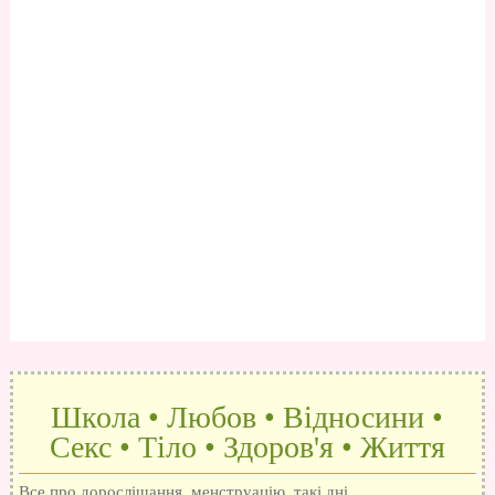
Школа • Любов • Відносини •
Секс • Тіло • Здоров'я • Життя
Все про дорослішання, менструацію, такі дні,