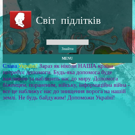
Світ підлітків
MENU
Слава
Україні!
Зараз як ніколи НАША країна
потребує допомоги. Будь-яка допомога буде
важливою та наблизить нас до миру. Допомога
біженцям, пораненим, війську, інформаційна війна -
все це наближує нас до знищення ворога на нашій
землі. Не будь байдужим! Допоможи Україні!