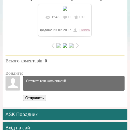
1543
0
0.0
У реальному розмірі
Додано
23.02.2017
Olenka
450x600
/ 64.0Kb
Всього коментарів
:
0
Войдите:
Отправить
ASK Порадник
Вхід на сайт