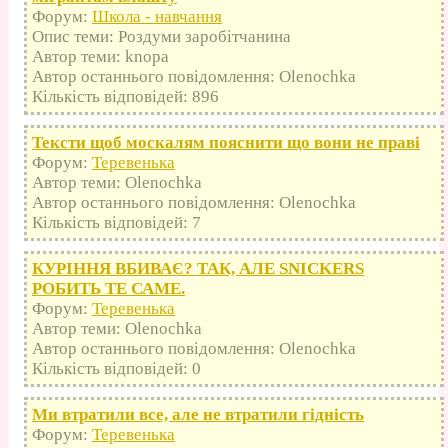
Форум:
Школа - навчання
Опис теми: Роздуми заробітчанина
Автор теми: knopa
Автор останнього повідомлення: Olenochka
Кількість відповідей: 896
Тексти щоб москалям пояснити що вони не праві
Форум:
Теревенька
Автор теми: Olenochka
Автор останнього повідомлення: Olenochka
Кількість відповідей: 7
КУРІННЯ ВБИВАЄ? ТАК, АЛЕ SNICKERS
РОБИТЬ ТЕ САМЕ.
Форум:
Теревенька
Автор теми: Olenochka
Автор останнього повідомлення: Olenochka
Кількість відповідей: 0
Ми втратили все, але не втратили гідність
Форум:
Теревенька