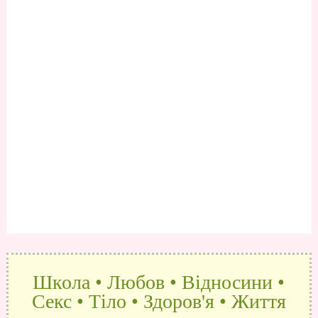
Школа • Любов • Відносини •
Секс • Тіло • Здоров'я • Життя