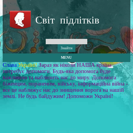
Світ підлітків
MENU
Слава
Україні!
Зараз як ніколи НАША країна
потребує допомоги. Будь-яка допомога буде
важливою та наблизить нас до миру. Допомога
біженцям, пораненим, війську, інформаційна війна -
все це наближує нас до знищення ворога на нашій
землі. Не будь байдужим! Допоможи Україні!