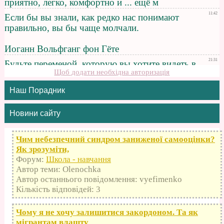
Щоб додати необхідна авторизація
Наш Порадник
Новини сайту
Чим небезпечний синдром заниженої самооцінки?
Як зрозуміти,
Форум:
Школа - навчання
Автор теми: Olenochka
Автор останнього повідомлення: vyefimenko
Кількість відповідей: 3
Чому я не хочу залишитися закордоном. Та як
мігрантам влашту