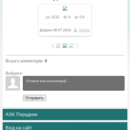
2212
0
0.0
У реальному розмірі
Додано
08.07.2016
Olenka
1000x796
/ 181.7Kb
Всього коментарів
:
0
Войдите:
Отправить
ASK Порадник
Вхід на сайт