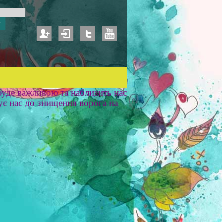
уде важливою та наблизить нас
ує нас до знищення ворога на