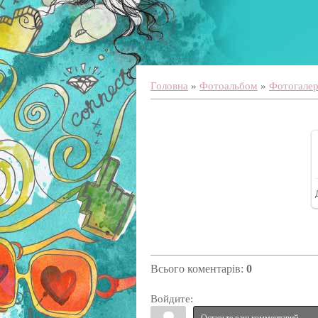
Головна
»
Фотоальбом
»
Фотогалере
Всього коментарів
:
0
Войдите: