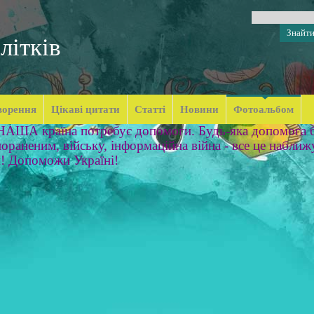
літків
ворення
Цікаві цитати
Статті
Новини
Фотоальбом
 НАША країна потребує допомоги. Будь-яка допомога б
ораненим, війську, інформаційна війна - все це наближ
м! Допоможи Україні!