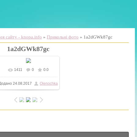
я сайту - knopa.info
»
Прикольні фото
» 1a2dGWk87gc
1a2dGWk87gc
1411
0
0.0
Додано
24.08.2017
Olenochka