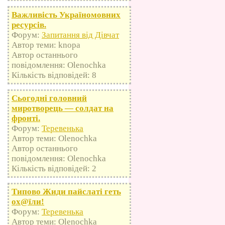
Важливість Україномовних
ресурсів.
Форум:
Запитання від Дівчат
Автор теми: knopa
Автор останнього
повідомлення: Olenochka
Кількість відповідей: 8
Сьогодні головний
миротворець — солдат на
фронті.
Форум:
Теревенька
Автор теми: Olenochka
Автор останнього
повідомлення: Olenochka
Кількість відповідей: 2
Типово Жиди пайслаті геть
оx@їли!
Форум:
Теревенька
Автор теми: Olenochka