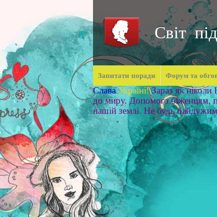
Світ під
Запитати поради
Форум та обго
Слава
Україні!
Зараз як ніколи
до миру. Допомога біженцям, п
нашій землі. Не будь байдужи