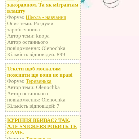
закордоном. Та як мігрантам
влашту
Форум:
Школа - навчання
Опис теми: Роздуми
заробітчанина
Автор теми: knopa
Автор останнього
повідомлення: Olenochka
Кількість відповідей: 899
Тексти щоб москалям
пояснити що вони не праві
Форум:
Теревенька
Автор теми: Olenochka
Автор останнього
повідомлення: Olenochka
Кількість відповідей: 7
КУРІННЯ ВБИВАЄ? ТАК,
АЛЕ SNICKERS РОБИТЬ ТЕ
САМЕ.
Форум:
Теревенька