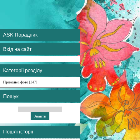
ASK Порадник
Вхід на сайт
Категорії розділу
Прикольні фото
[247]
Пошук
Пошлі історії