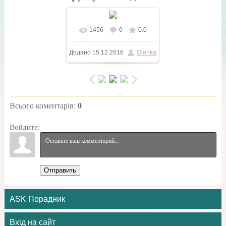
1456
0
0.0
У реальному розмірі
Додано
15.12.2016
Olenka
600x500
/ 17.6Kb
Всього коментарів
:
0
Войдите:
Отправить
ASK Порадник
Вхід на сайт