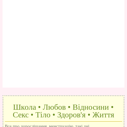
Школа • Любов • Відносини •
Секс • Тіло • Здоров'я • Життя
Все про дорослішання, менструацію, такі дні,