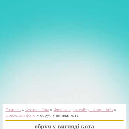
Головна
»
Фотоальбом
»
Фотогалерея сайту - knopa.info
»
Прикольні фото
» обруч у вигляді кота
обруч у вигляді кота