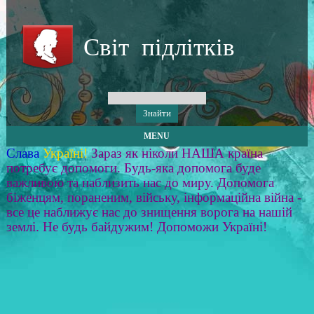
Світ підлітків
MENU
Слава
Україні!
Зараз як ніколи НАША країна
потребує допомоги. Будь-яка допомога буде
важливою та наблизить нас до миру. Допомога
біженцям, пораненим, війську, інформаційна війна -
все це наближує нас до знищення ворога на нашій
землі. Не будь байдужим! Допоможи Україні!