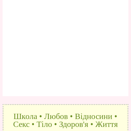
Школа • Любов • Відносини •
Секс • Тіло • Здоров'я • Життя