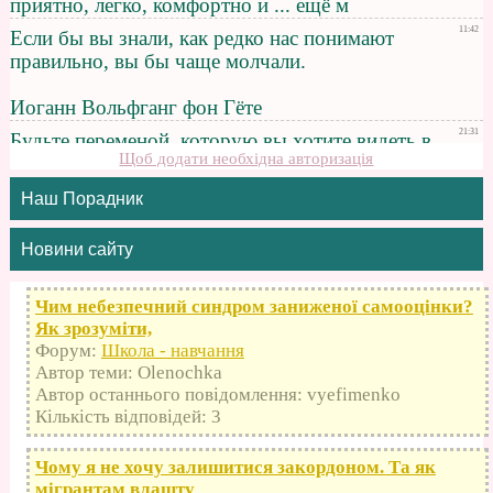
Щоб додати необхідна авторизація
Наш Порадник
Новини сайту
Чим небезпечний синдром заниженої самооцінки?
Як зрозуміти,
Форум:
Школа - навчання
Автор теми: Olenochka
Автор останнього повідомлення: vyefimenko
Кількість відповідей: 3
Чому я не хочу залишитися закордоном. Та як
мігрантам влашту