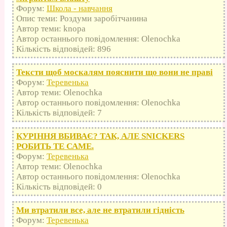
Форум:
Школа - навчання
Опис теми: Роздуми заробітчанина
Автор теми: knopa
Автор останнього повідомлення: Olenochka
Кількість відповідей: 896
Тексти щоб москалям пояснити що вони не праві
Форум:
Теревенька
Автор теми: Olenochka
Автор останнього повідомлення: Olenochka
Кількість відповідей: 7
КУРІННЯ ВБИВАЄ? ТАК, АЛЕ SNICKERS
РОБИТЬ ТЕ САМЕ.
Форум:
Теревенька
Автор теми: Olenochka
Автор останнього повідомлення: Olenochka
Кількість відповідей: 0
Ми втратили все, але не втратили гідність
Форум:
Теревенька