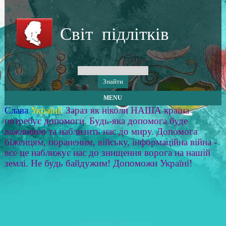
Світ підлітків
MENU
Слава
Україні!
Зараз як ніколи НАША країна
потребує допомоги. Будь-яка допомога буде
важливою та наблизить нас до миру. Допомога
біженцям, пораненим, війську, інформаційна війна -
все це наближує нас до знищення ворога на нашій
землі. Не будь байдужим! Допоможи Україні!