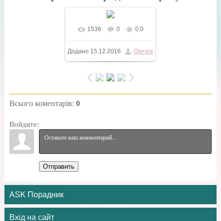
1536
0
0.0
У реальному розмірі
Додано
15.12.2016
Olenka
600x500
/ 17.7Kb
Всього коментарів
:
0
Войдите:
Отправить
ASK Порадник
Вхід на сайт