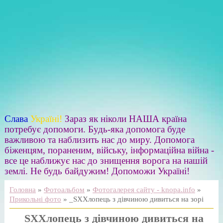
Слава
Україні!
Зараз як ніколи НАША країна
потребує допомоги. Будь-яка допомога буде
важливою та наблизить нас до миру. Допомога
біженцям, пораненим, війську, інформаційна війна -
все це наближує нас до знищення ворога на нашій
землі. Не будь байдужим! Допоможи Україні!
Головна
»
Фотоальбом
»
Фотогалерея сайту - knopa.info
»
Прикольні фото
» _SХХлопець з дівчиною дивиться на зорі
_SХХлопець з дівчиною дивиться на