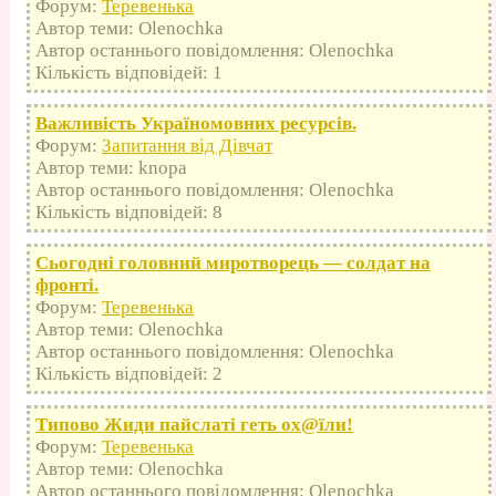
Форум:
Теревенька
Автор теми: Olenochka
Автор останнього повідомлення: Olenochka
Кількість відповідей: 1
Важливість Україномовних ресурсів.
Форум:
Запитання від Дівчат
Автор теми: knopa
Автор останнього повідомлення: Olenochka
Кількість відповідей: 8
Сьогодні головний миротворець — солдат на
фронті.
Форум:
Теревенька
Автор теми: Olenochka
Автор останнього повідомлення: Olenochka
Кількість відповідей: 2
Типово Жиди пайслаті геть оx@їли!
Форум:
Теревенька
Автор теми: Olenochka
Автор останнього повідомлення: Olenochka