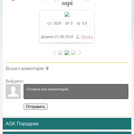
зорі
1629
0
0.0
У реальному розмірі
Додано
21.08.2016
Olenka
600x380
/ 168.3Kb
Всього коментарів
:
0
Войдите:
Отправить
ASK Порадник