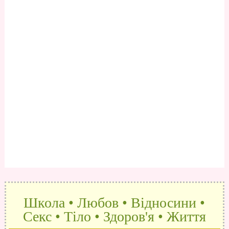
Школа • Любов • Відносини •
Секс • Тіло • Здоров'я • Життя