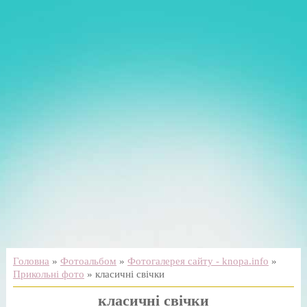
Головна
»
Фотоальбом
»
Фотогалерея сайту - knopa.info
»
Прикольні фото
» класичні свічки
класичні свічки