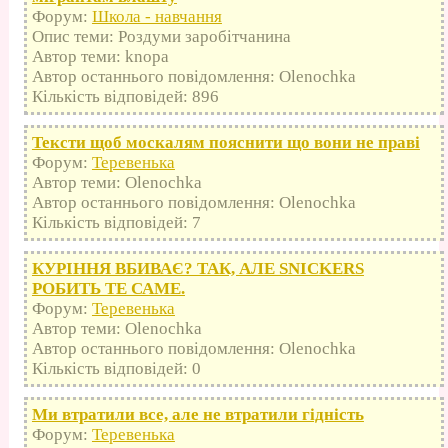
Форум:
Школа - навчання
Опис теми: Роздуми заробітчанина
Автор теми: knopa
Автор останнього повідомлення: Olenochka
Кількість відповідей: 896
Тексти щоб москалям пояснити що вони не праві
Форум:
Теревенька
Автор теми: Olenochka
Автор останнього повідомлення: Olenochka
Кількість відповідей: 7
КУРІННЯ ВБИВАЄ? ТАК, АЛЕ SNICKERS
РОБИТЬ ТЕ САМЕ.
Форум:
Теревенька
Автор теми: Olenochka
Автор останнього повідомлення: Olenochka
Кількість відповідей: 0
Ми втратили все, але не втратили гідність
Форум:
Теревенька