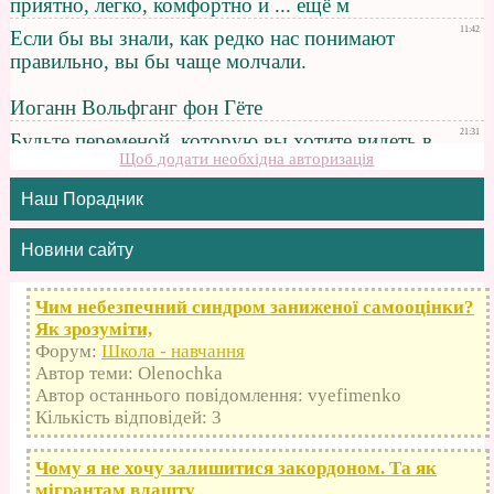
Щоб додати необхідна авторизація
Наш Порадник
Новини сайту
Чим небезпечний синдром заниженої самооцінки?
Як зрозуміти,
Форум:
Школа - навчання
Автор теми: Olenochka
Автор останнього повідомлення: vyefimenko
Кількість відповідей: 3
Чому я не хочу залишитися закордоном. Та як
мігрантам влашту