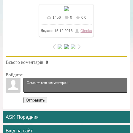
1456
0
0.0
У реальному розмірі
Додано
15.12.2016
Olenka
600x500
/ 26.8Kb
Всього коментарів
:
0
Войдите:
Отправить
ASK Порадник
Вхід на сайт