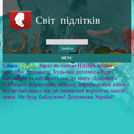
Світ підлітків
MENU
Слава
Україні!
Зараз як ніколи НАША країна
потребує допомоги. Будь-яка допомога буде
важливою та наблизить нас до миру. Допомога
біженцям, пораненим, війську, інформаційна війна -
все це наближує нас до знищення ворога на нашій
землі. Не будь байдужим! Допоможи Україні!