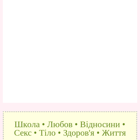
Школа • Любов • Відносини •
Секс • Тіло • Здоров'я • Життя