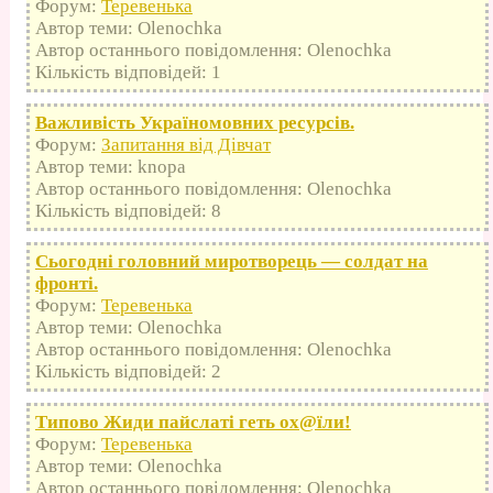
Форум:
Теревенька
Автор теми: Olenochka
Автор останнього повідомлення: Olenochka
Кількість відповідей: 1
Важливість Україномовних ресурсів.
Форум:
Запитання від Дівчат
Автор теми: knopa
Автор останнього повідомлення: Olenochka
Кількість відповідей: 8
Сьогодні головний миротворець — солдат на
фронті.
Форум:
Теревенька
Автор теми: Olenochka
Автор останнього повідомлення: Olenochka
Кількість відповідей: 2
Типово Жиди пайслаті геть оx@їли!
Форум:
Теревенька
Автор теми: Olenochka
Автор останнього повідомлення: Olenochka