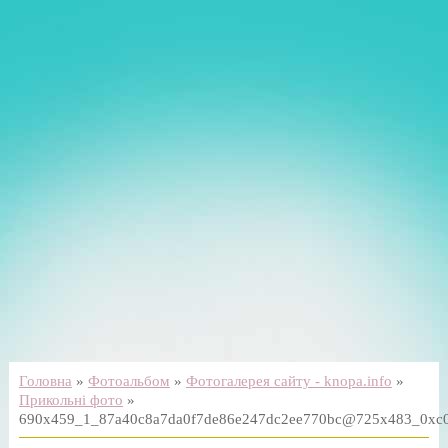
Головна
»
Фотоальбом
»
Фотогалерея сайту - knopa.info
»
Прикольні фото
»
690x459_1_87a40c8a7da0f7de86e247dc2ee770bc@725x483_0xc0a