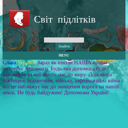
Світ підлітків
MENU
Слава
Україні!
Зараз як ніколи НАША країна
потребує допомоги. Будь-яка допомога буде
важливою та наблизить нас до миру. Допомога
біженцям, пораненим, війську, інформаційна війна -
все це наближує нас до знищення ворога на нашій
землі. Не будь байдужим! Допоможи Україні!