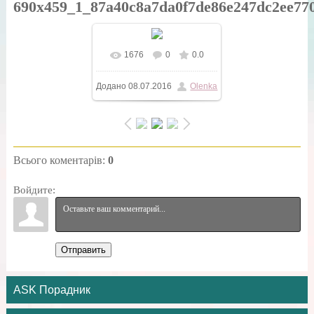
690x459_1_87a40c8a7da0f7de86e247dc2ee77
1676
0
0.0
У реальному розмірі
Додано
08.07.2016
Olenka
690x459
/ 229.8Kb
Всього коментарів
:
0
Войдите:
Отправить
ASK Порадник