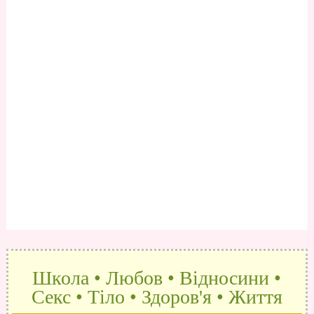
Школа • Любов • Відносини •
Секс • Тіло • Здоров'я • Життя