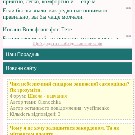
Щоб додати необхідна авторизація
Наш Порадник
Новини сайту
Чим небезпечний синдром заниженої самооцінки?
Як зрозуміти,
Форум:
Школа - навчання
Автор теми: Olenochka
Автор останнього повідомлення: vyefimenko
Кількість відповідей: 3
Чому я не хочу залишитися закордоном. Та як
мігрантам влашту