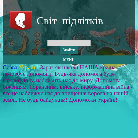
Світ підлітків
MENU
Слава
Україні!
Зараз як ніколи НАША країна
потребує допомоги. Будь-яка допомога буде
важливою та наблизить нас до миру. Допомога
біженцям, пораненим, війську, інформаційна війна -
все це наближує нас до знищення ворога на нашій
землі. Не будь байдужим! Допоможи Україні!