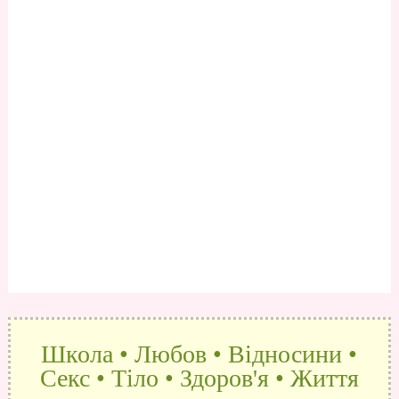
Школа • Любов • Відносини •
Секс • Тіло • Здоров'я • Життя