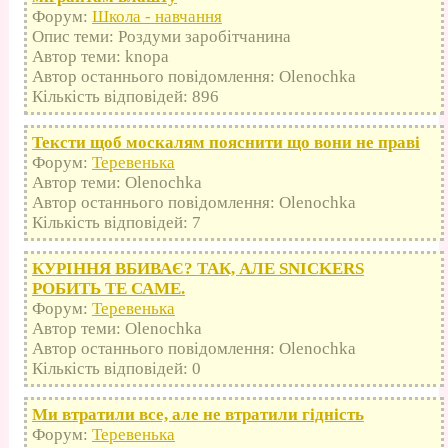
Форум:
Школа - навчання
Опис теми: Роздуми заробітчанина
Автор теми: knopa
Автор останнього повідомлення: Olenochka
Кількість відповідей: 896
Тексти щоб москалям пояснити що вони не праві
Форум:
Теревенька
Автор теми: Olenochka
Автор останнього повідомлення: Olenochka
Кількість відповідей: 7
КУРІННЯ ВБИВАЄ? ТАК, АЛЕ SNICKERS
РОБИТЬ ТЕ САМЕ.
Форум:
Теревенька
Автор теми: Olenochka
Автор останнього повідомлення: Olenochka
Кількість відповідей: 0
Ми втратили все, але не втратили гідність
Форум:
Теревенька