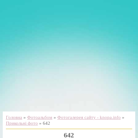
Головна
»
Фотоальбом
»
Фотогалерея сайту - knopa.info
»
Прикольні фото
» 642
642