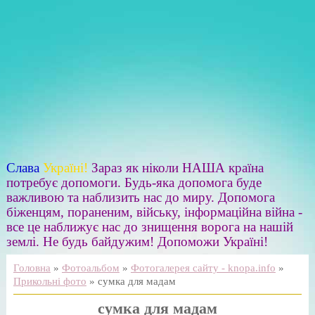
Слава
Україні!
Зараз як ніколи НАША країна
потребує допомоги. Будь-яка допомога буде
важливою та наблизить нас до миру. Допомога
біженцям, пораненим, війську, інформаційна війна -
все це наближує нас до знищення ворога на нашій
землі. Не будь байдужим! Допоможи Україні!
Головна
»
Фотоальбом
»
Фотогалерея сайту - knopa.info
»
Прикольні фото
» сумка для мадам
сумка для мадам