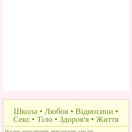
Школа • Любов • Відносини •
Секс • Тіло • Здоров'я • Життя
Все про дорослішання, менструацію, такі дні,