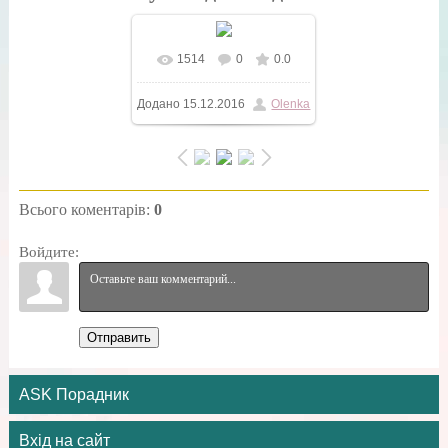
1514
0
0.0
У реальному розмірі
Додано
15.12.2016
Olenka
600x645
/ 49.3Kb
Всього коментарів
:
0
Войдите:
Отправить
ASK Порадник
Вхід на сайт