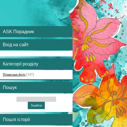
ASK Порадник
Вхід на сайт
Категорії розділу
Прикольні фото
[247]
Пошук
Пошлі історії