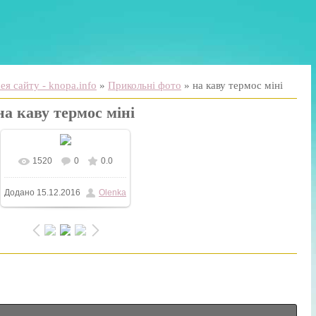
я сайту - knopa.info
»
Прикольні фото
» на каву термос міні
на каву термос міні
1520
0
0.0
У реальному розмірі
Додано
15.12.2016
Olenka
600x600
/ 16.6Kb