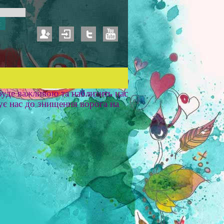
уде важливою та наблизить нас
ує нас до знищення ворога на