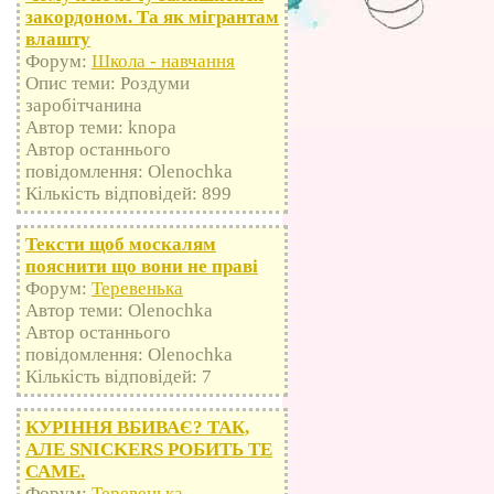
закордоном. Та як мігрантам
влашту
Форум:
Школа - навчання
Опис теми: Роздуми
заробітчанина
Автор теми: knopa
Автор останнього
повідомлення: Olenochka
Кількість відповідей: 899
Тексти щоб москалям
пояснити що вони не праві
Форум:
Теревенька
Автор теми: Olenochka
Автор останнього
повідомлення: Olenochka
Кількість відповідей: 7
КУРІННЯ ВБИВАЄ? ТАК,
АЛЕ SNICKERS РОБИТЬ ТЕ
САМЕ.
Форум:
Теревенька