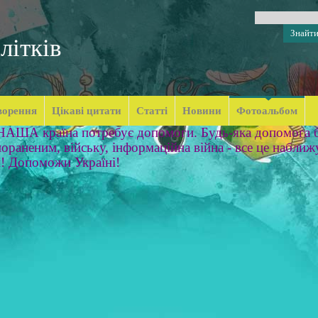
літків
ворення
Цікаві цитати
Статті
Новини
Фотоальбом
 НАША країна потребує допомоги. Будь-яка допомога б
ораненим, війську, інформаційна війна - все це наближ
м! Допоможи Україні!