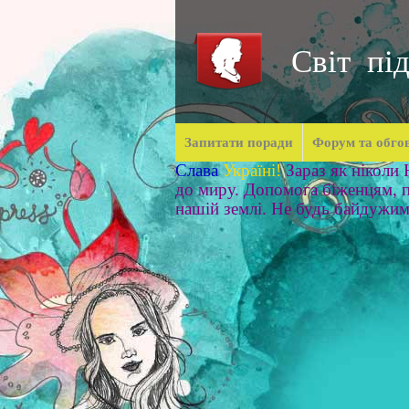
Світ під
Запитати поради
Форум та обго
Слава
Україні!
Зараз як ніколи
до миру. Допомога біженцям, п
нашій землі. Не будь байдужи