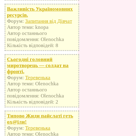
Важливість Україномовних
ресурсів.
Форум:
Запитання від Дівчат
Автор теми: knopa
Автор останнього
повідомлення: Olenochka
Кількість відповідей: 8
Сьогодні головний
миротворець — солдат на
фронті.
Форум:
Теревенька
Автор теми: Olenochka
Автор останнього
повідомлення: Olenochka
Кількість відповідей: 2
Типово Жиди пайслаті геть
оx@їли!
Форум:
Теревенька
Автор теми: Olenochka