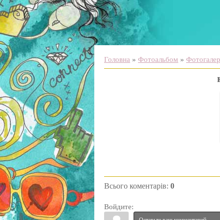
Головна
»
Фотоальбом
»
Фотогалере
Всього коментарів
:
0
Войдите: