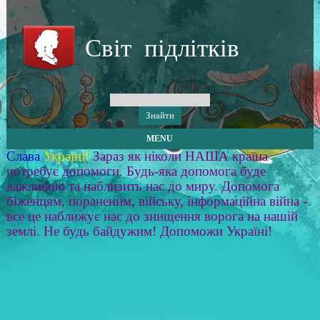
Світ підлітків
MENU
Слава
Україні!
Зараз як ніколи НАША країна
потребує допомоги. Будь-яка допомога буде
важливою та наблизить нас до миру. Допомога
біженцям, пораненим, війську, інформаційна війна -
все це наближує нас до знищення ворога на нашій
землі. Не будь байдужим! Допоможи Україні!