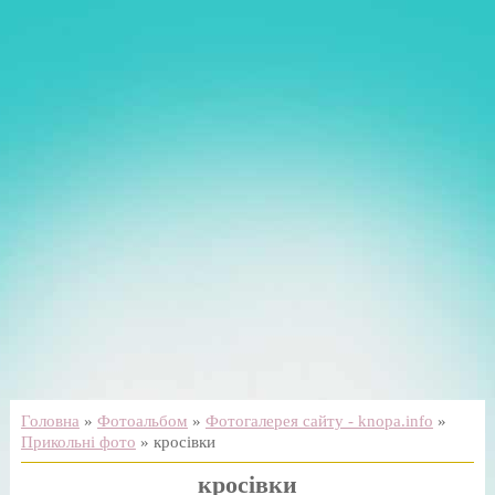
Головна
»
Фотоальбом
»
Фотогалерея сайту - knopa.info
»
Прикольні фото
» кросівки
кросівки