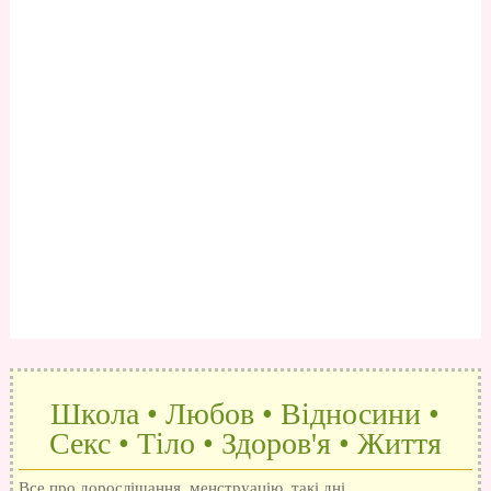
Школа • Любов • Відносини •
Секс • Тіло • Здоров'я • Життя
Все про дорослішання, менструацію, такі дні,