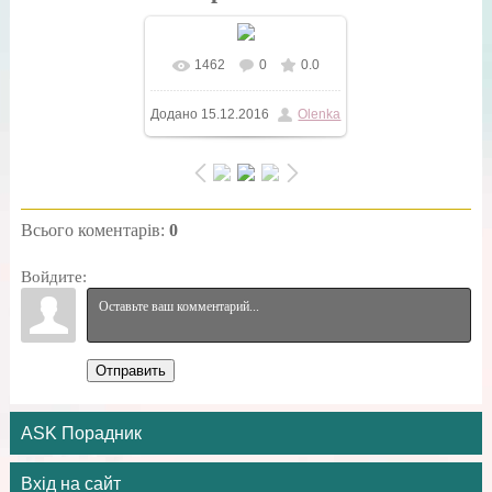
1462
0
0.0
У реальному розмірі
Додано
15.12.2016
Olenka
600x500
/ 15.1Kb
Всього коментарів
:
0
Войдите:
Отправить
ASK Порадник
Вхід на сайт