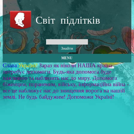
Світ підлітків
MENU
Слава
Україні!
Зараз як ніколи НАША країна
потребує допомоги. Будь-яка допомога буде
важливою та наблизить нас до миру. Допомога
біженцям, пораненим, війську, інформаційна війна -
все це наближує нас до знищення ворога на нашій
землі. Не будь байдужим! Допоможи Україні!