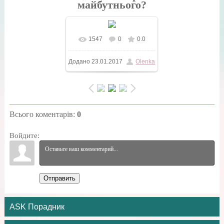
майбутнього?
1547
0
0.0
У реальному розмірі
Додано
23.01.2017
Olenka
960x554
/ 82.5Kb
Всього коментарів
:
0
Войдите:
Отправить
ASK Порадник