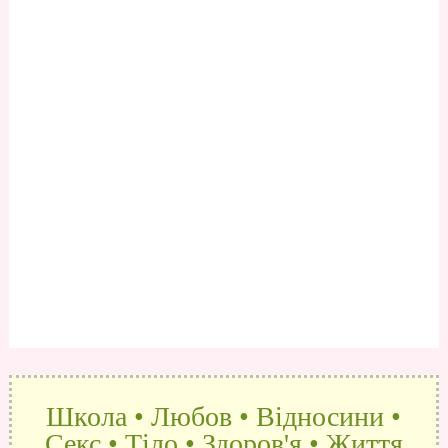
Школа • Любов • Відносини •
Секс • Тіло • Здоров'я • Життя