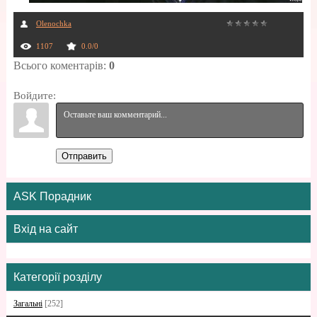
Olenochka
1107
0.0
/
0
Всього коментарів
:
0
Войдите:
Отправить
ASK Порадник
Вхід на сайт
Категорії розділу
Загальні
[252]