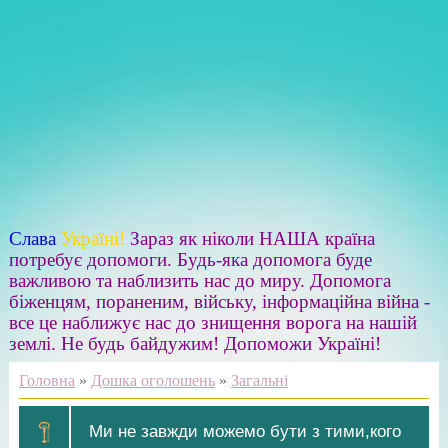
Слава
Україні!
Зараз як ніколи НАША країна
потребує допомоги. Будь-яка допомога буде
важливою та наблизить нас до миру. Допомога
біженцям, пораненим, війську, інформаційна війна -
все це наближує нас до знищення ворога на нашій
землі. Не будь байдужим! Допоможи Україні!
Головна
»
Дошка оголошень
»
Загальні
Ми не завжди можемо бути з тими,кого