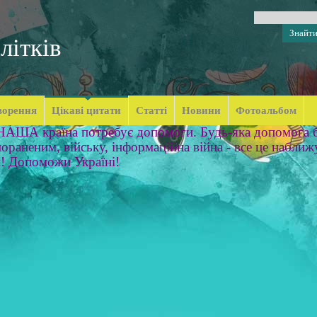
літків
ворення
Цікаві цитати
Статті
Новини
Фотоальбом
 НАША країна потребує допомоги. Будь-яка допомога б
ораненим, війську, інформаційна війна - все це наближ
м! Допоможи Україні!