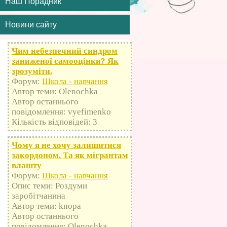
Наш Порадник
Новини сайту
Чим небезпечний синдром
заниженої самооцінки? Як
зрозуміти,
Форум:
Школа - навчання
Автор теми: Olenochka
Автор останнього
повідомлення: vyefimenko
Кількість відповідей: 3
Чому я не хочу залишитися
закордоном. Та як мігрантам
влашту
Форум:
Школа - навчання
Опис теми: Роздуми
заробітчанина
Автор теми: knopa
Автор останнього
повідомлення: Olenochka