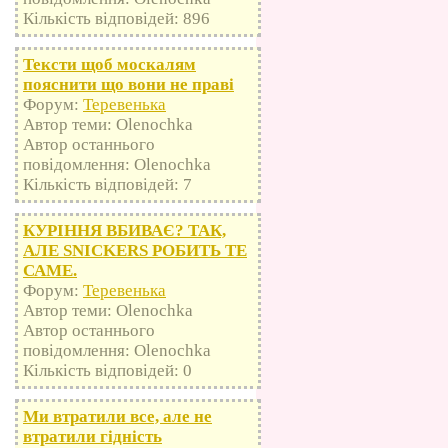
Кількість відповідей: 896
Тексти щоб москалям
пояснити що вони не праві
Форум:
Теревенька
Автор теми: Olenochka
Автор останнього
повідомлення: Olenochka
Кількість відповідей: 7
КУРІННЯ ВБИВАЄ? ТАК,
АЛЕ SNICKERS РОБИТЬ ТЕ
САМЕ.
Форум:
Теревенька
Автор теми: Olenochka
Автор останнього
повідомлення: Olenochka
Кількість відповідей: 0
Ми втратили все, але не
втратили гідність