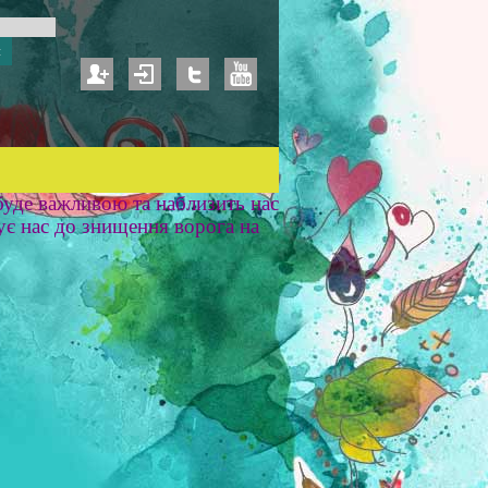
уде важливою та наблизить нас
ує нас до знищення ворога на