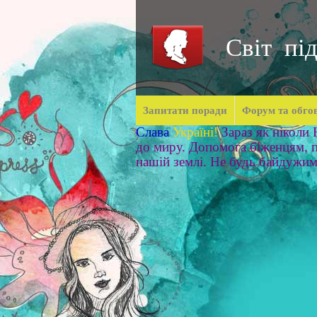
Світ під
Запитати поради
Форум та обго
Слава
Україні!
Зараз як ніколи
до миру. Допомога біженцям, п
нашій землі. Не будь байдужи