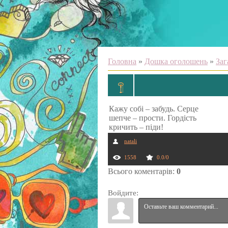
Головна
»
Дошка оголошень
»
Заг
Кажу собі – забудь. Серце
шепче – прости. Гордість
кричить – піди!
natali
1558
0.0
/
0
Всього коментарів
:
0
Войдите: