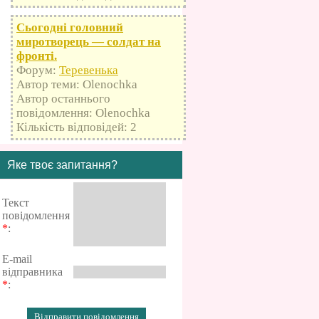
Сьогодні головний
миротворець — солдат на
фронті.
Форум:
Теревенька
Автор теми: Olenochka
Автор останнього
повідомлення: Olenochka
Кількість відповідей: 2
Яке твоє запитання?
Текст
повідомлення
*
:
E-mail
відправника
*
: