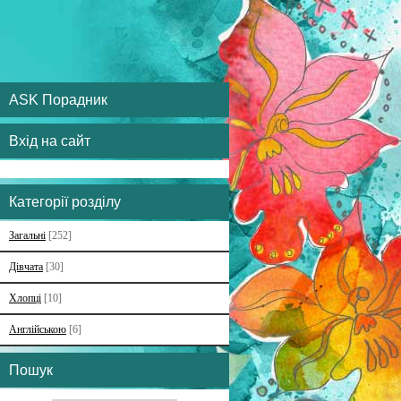
ASK Порадник
Вхід на сайт
Категорії розділу
Загальні
[252]
Дівчата
[30]
Хлопці
[10]
Англійською
[6]
Пошук