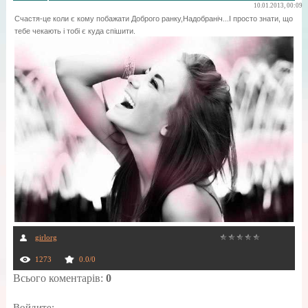
10.01.2013, 00:09
Счастя-це коли є кому побажати Доброго ранку,Надобраніч...І просто знати, що
тебе чекають і тобі є куда спішити.
girlorg
1273
0.0
/
0
Всього коментарів
:
0
Войдите: