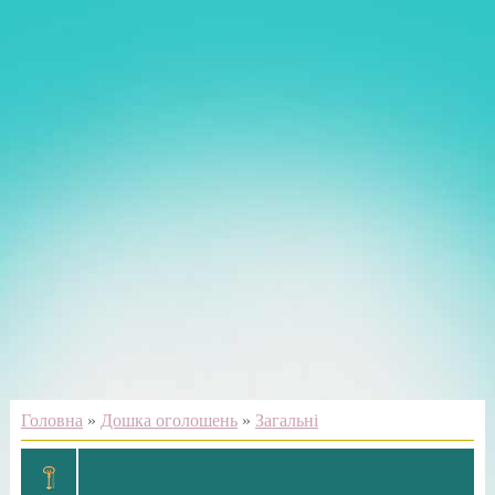
Головна
»
Дошка оголошень
»
Загальні