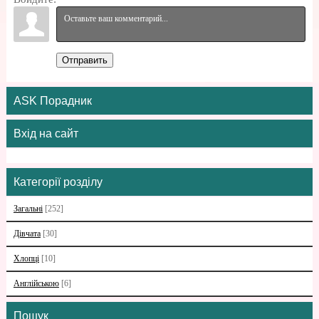
Отправить
ASK Порадник
Вхід на сайт
Категорії розділу
Загальні
[252]
Дівчата
[30]
Хлопці
[10]
Англійською
[6]
Пошук