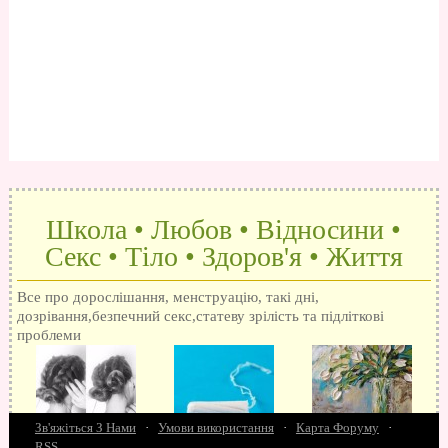
Школа • Любов • Відносини •
Секс • Тіло • Здоров'я • Життя
Все про дорослішання, менструацію, такі дні,
дозрівання,безпечний секс,статеву зрілість та підліткові
проблеми
Зв'яжіться З Нами
·
Умови використання
·
Карта Форуму
·
RSS