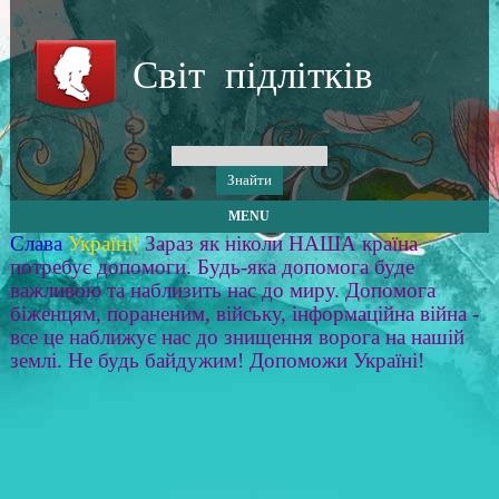
Світ підлітків
MENU
Слава
Україні!
Зараз як ніколи НАША країна
потребує допомоги. Будь-яка допомога буде
важливою та наблизить нас до миру. Допомога
біженцям, пораненим, війську, інформаційна війна -
все це наближує нас до знищення ворога на нашій
землі. Не будь байдужим! Допоможи Україні!