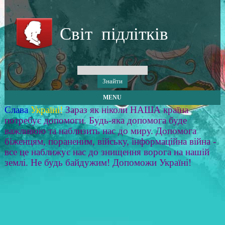
Світ підлітків
MENU
Слава
Україні!
Зараз як ніколи НАША країна
потребує допомоги. Будь-яка допомога буде
важливою та наблизить нас до миру. Допомога
біженцям, пораненим, війську, інформаційна війна -
все це наближує нас до знищення ворога на нашій
землі. Не будь байдужим! Допоможи Україні!