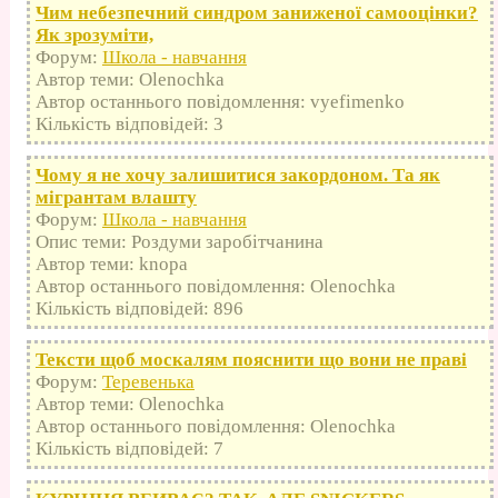
Чим небезпечний синдром заниженої самооцінки?
Як зрозуміти,
Форум:
Школа - навчання
Автор теми: Olenochka
Автор останнього повідомлення: vyefimenko
Кількість відповідей: 3
Чому я не хочу залишитися закордоном. Та як
мігрантам влашту
Форум:
Школа - навчання
Опис теми: Роздуми заробітчанина
Автор теми: knopa
Автор останнього повідомлення: Olenochka
Кількість відповідей: 896
Тексти щоб москалям пояснити що вони не праві
Форум:
Теревенька
Автор теми: Olenochka
Автор останнього повідомлення: Olenochka
Кількість відповідей: 7