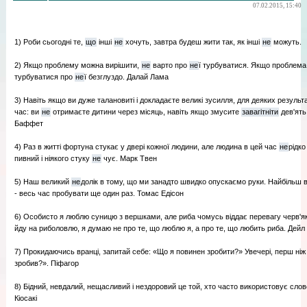
07.02.2015, 15:40
1) Роби сьогодні те,
що
інші
не
хочуть, завтра будеш жити так, як інші
не
можуть.
2) Якщо проблему можна вирішити,
не
варто про
не
ї турбуватися. Якщо проблем
турбуватися про
не
ї безглуздо. Далай Лама
3) Навіть якщо ви дуже талановиті і докладаєте великі зусилля, для деяких результ
час: ви
не
отримаєте дитини через місяць, навіть якщо змусите
завагітніти
дев'ять
Баффет
4) Раз в житті фортуна стукає у двері кожної людини, але людина в цей час
не
рідко
пивний і ніякого стуку
не
чує. Марк Твен
5) Наш великий
не
долік в тому, що ми занадто швидко опускаємо руки. Найбільш в
- весь час пробувати ще один раз. Томас Едісон
6) Особисто я люблю суницю з вершками, але риба чомусь віддає перевагу черв'як
йду на риболовлю, я думаю не про те, що люблю я, а про те, що любить риба. Дейл 
7) Прокидаючись вранці, запитай себе: «Що я повинен зробити?» Увечері, перш ніж
зробив?». Піфагор
8) Бідний, невдалий, нещасливий і нездоровий це той, хто часто використовує слов
Кіосакі