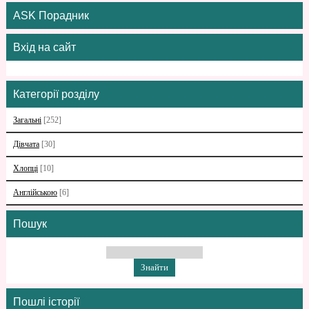
ASK Порадник
Вхід на сайт
Категорії розділу
Загальні
[252]
Дівчата
[30]
Хлопці
[10]
Англійською
[6]
Пошук
Пошлі історії