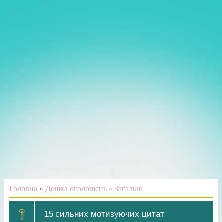
Головна
»
Дошка оголошень
»
Загальні
15 сильних мотивуючих цитат