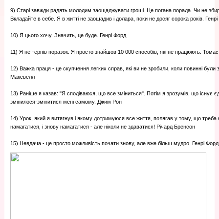
9) Старі завжди радять молодим заощаджувати гроші. Це погана порада. Чи не збир
Вкладайте в себе. Я в житті не заощадив і долара, поки не досяг сорока років. Генр
10) Я цього хочу. Значить, це буде. Генрі Форд
11) Я не терпів поразок. Я просто знайшов 10 000 способів, які не працюють. Томас
12) Важка праця - це скупчення легких справ, які ви не зробили, коли повинні були
Максвелл
13) Раніше я казав: "Я сподіваюся, що все зміниться". Потім я зрозумів, що існує є
змінилося-змінитися мені самому. Джим Рон
14) Урок, який я витягнув і якому дотримуюся все життя, полягав у тому, що треба 
намагатися, і знову намагатися - але ніколи не здаватися! Річард Бренсон
15) Невдача - це просто можливість почати знову, але вже більш мудро. Генрі Форд